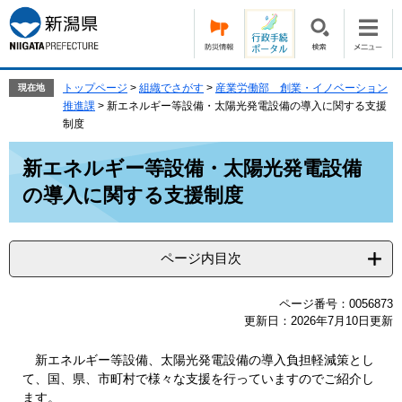
ペ
メ
ー
ニ
ジ
ュ
の
ー
先
を
トップページ
>
組織でさがす
>
産業労働部 創業・イノベーション
現在地
頭
飛
推進課
>
新エネルギー等設備・太陽光発電設備の導入に関する支援
で
ば
制度
す。
し
本
て
新エネルギー等設備・太陽光発電設備
文
本
の導入に関する支援制度
文
へ
ページ内目次
ページ番号：0056873
更新日：2026年7月10日更新
新エネルギー等設備、太陽光発電設備の導入負担軽減策とし
て、国、県、市町村で様々な支援を行っていますのでご紹介し
ます。