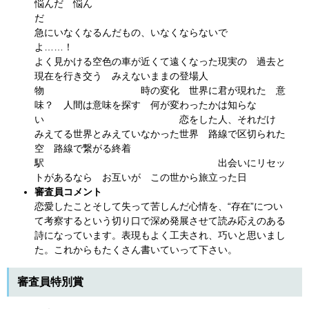
悩んだ 悩ん
急にいなくなるんだもの、いなくならないで
よ……
よく見かける空色の車が近くて遠くなった現実の 過去と
現在を行き交う みえないままの登場人
物 時の変化 世界に君が現れた 意
味？ 人間は意味を探す 何が変わったかは知らな
い 恋をした人、それだけ
みえてる世界とみえていなかった世界 路線で区切られた
空 路線で繋がる終着
駅 出会いにリセッ
トがあるなら お互いが この世から旅立った日
審査員コメント
恋愛したことそして失って苦しんだ心情を、“存在”につい
て考察するという切り口で深め発展させて読み応えのある
詩になっています。表現もよく工夫され、巧いと思いまし
た。これからもたくさん書いていって下さい。
審査員特別賞