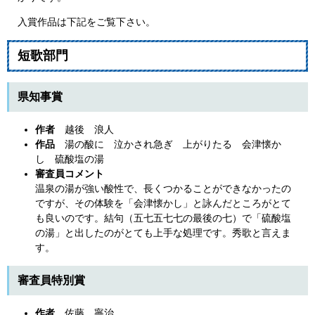
入賞作品は下記をご覧下さい。
短歌部門
県知事賞
作者
越後 浪人
作品
湯の酸に 泣かされ急ぎ 上がりたる 会津懐か
し 硫酸塩の湯
審査員コメント
温泉の湯が強い酸性で、長くつかることができなかったの
ですが、その体験を「会津懐かし」と詠んだところがとて
も良いのです。結句（五七五七七の最後の七）で「硫酸塩
の湯」と出したのがとても上手な処理です。秀歌と言えま
す。
審査員特別賞
作者
佐藤 寧治