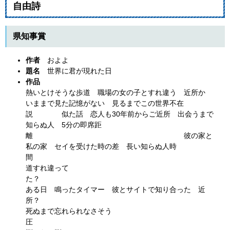
自由詩
県知事賞
作者
およよ
題名
世界に君が現れた日
作品
熱いとけそうな歩道 職場の女の子とすれ違う 近所か
いままで見た記憶がない 見るまでこの世界不在
説 似た話 恋人も30年前からご近所 出会うまで
知らぬ人 5分の即席距
離 彼の家と
私の家 セイを受けた時の差 長い知らぬ人時
道すれ違って
た
ある日 鳴ったタイマー 彼とサイトで知り合った 近
所
死ぬまで忘れられなさそう