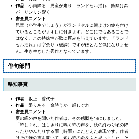
作品
小雨降る 児童が走り ランドセル揺れ 熊除け鈴
が リンリン響く
審査員コメント
児童（小学生でしょう）がランドセルに熊よけの鈴を付け
ているところがまず目に付きます。どこにでもあることで
はなく、この特殊性が歌に厚みを与えています。「ランド
セル揺れ」は字余り（破調）ですがほとんど気になりませ
ん。生き生きした秀作となっています。
俳句部門
県知事賞
作者
坂上 香代子
作品
限りある 命詩うか 蝉しぐれ
審査員コメント
夏の蝉の声を聞いた作者は、その感慨を句にしました。
「蝉しぐれ」はしきりに鳴く蝉の声を、秋の終わり頃の降
ったりやんだりする雨（時雨）にたとえた表現です。作者
はその蝉の声を聞いて、短い蝉の命をふと思いました。そ