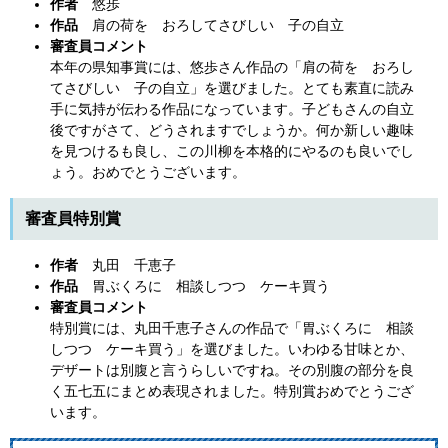
作者
悠歩
作品
肩の荷を おろしてさびしい 子の自立
審査員コメント
本年の県知事賞には、悠歩さん作品の「肩の荷を おろし
てさびしい 子の自立」を選びました。とても素直に読み
手に気持が伝わる作品になっています。子どもさんの自立
後ですがさて、どうされますでしょうか。何か新しい趣味
を見つけるも良し、この川柳を本格的にやるのも良いでし
ょう。おめでとうございます。
審査員特別賞
作者
丸田 千恵子
作品
胃ぶくろに 相談しつつ ケーキ買う
審査員コメント
特別賞には、丸田千恵子さんの作品で「胃ぶくろに 相談
しつつ ケーキ買う」を選びました。いわゆる甘味とか、
デザートは別腹と言うらしいですね。その別腹の部分を良
く五七五にまとめ表現されました。特別賞おめでとうござ
います。