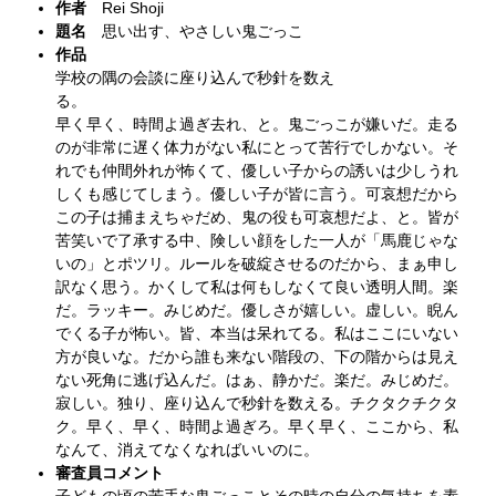
作者
Rei Shoji
題名
思い出す、やさしい鬼ごっこ
作品
学校の隅の会談に座り込んで秒針を数え
る
早く早く、時間よ過ぎ去れ、と。鬼ごっこが嫌いだ。走る
のが非常に遅く体力がない私にとって苦行でしかない。そ
れでも仲間外れが怖くて、優しい子からの誘いは少しうれ
しくも感じてしまう。優しい子が皆に言う。可哀想だから
この子は捕まえちゃだめ、鬼の役も可哀想だよ、と。皆が
苦笑いで了承する中、険しい顔をした一人が「馬鹿じゃな
いの」とポツリ。ルールを破綻させるのだから、まぁ申し
訳なく思う。かくして私は何もしなくて良い透明人間。楽
だ。ラッキー。みじめだ。優しさが嬉しい。虚しい。睨ん
でくる子が怖い。皆、本当は呆れてる。私はここにいない
方が良いな。だから誰も来ない階段の、下の階からは見え
ない死角に逃げ込んだ。はぁ、静かだ。楽だ。みじめだ。
寂しい。独り、座り込んで秒針を数える。チクタクチクタ
ク。早く、早く、時間よ過ぎろ。早く早く、ここから、私
なんて、消えてなくなればいいのに。
審査員コメント