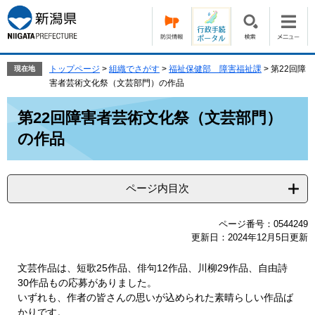
ペ
メ
ー
ニ
ジ
ュ
の
ー
先
を
トップページ
>
組織でさがす
>
福祉保健部 障害福祉課
>
第22回障
現在地
頭
飛
害者芸術文化祭（文芸部門）の作品
で
ば
本
す。
し
第22回障害者芸術文化祭（文芸部門）
文
て
の作品
本
文
へ
ページ内目次
ページ番号：0544249
更新日：2024年12月5日更新
文芸作品は、短歌25作品、俳句12作品、川柳29作品、自由詩
30作品もの応募がありました。
いずれも、作者の皆さんの思いが込められた素晴らしい作品ば
かりです。