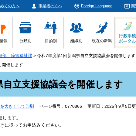
めての方へ
事業者の方へ
Foreign Language
閲
情報
分野別
目的別
組織別
現在の新潟
健部 障害福祉課
>
令和7年度第1回新潟県自立支援協議会を開催します
を開催します
県自立支援協議会を開催します
を大きくして印刷
ページ番号：0770866
更新日：2025年9月5日
催します。
続きに従ってお申込みください。