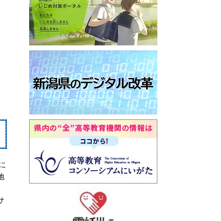
に
地
サ