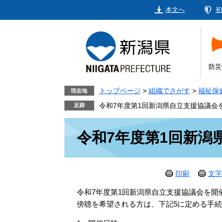
ペ
メ
本文へ
初
ー
ニ
ジ
ュ
の
ー
先
を
頭
飛
防災
で
ば
す。
し
トップページ
>
組織でさがす
>
福祉保
現在地
て
令和7年度第1回新潟県自立支援協議会
本
本
文
令和7年度第1回新潟
文
へ
印刷
文字
令和7年度第1回新潟県自立支援協議会を開
傍聴を希望される方は、下記5に定める手