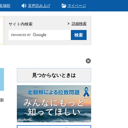
覧補助
音声読み上げ
マイページ
詳細検索
サイト内検索
Google
カ
ス
タ
ム
検
索
見つからないときは
更新