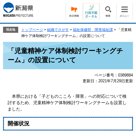
ペ
メ
ー
ニ
ジ
ュ
の
ー
先
を
トップページ
>
組織でさがす
>
福祉保健部 障害福祉課
>
「児童精
現在地
頭
飛
神ケア体制検討ワーキングチーム」の設置について
で
ば
本
す。
し
「児童精神ケア体制検討ワーキングチ
文
て
ーム」の設置について
本
文
へ
ページ番号：0389884
更新日：2021年7月29日更新
本県における「子どものこころ・障害」への対応について検
討するため、児童精神ケア体制検討ワーキングチームを設置し
ました。
開催状況