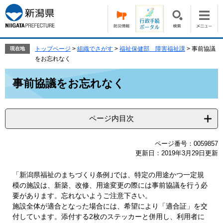
ペ
メ
ー
ニ
ジ
ュ
の
ー
先
を
トップページ
>
組織でさがす
>
福祉保健部 障害福祉課
>
事前協議
現在地
頭
飛
をお忘れなく
で
ば
本
す。
し
事前協議をお忘れなく
文
て
本
文
ページ内目次
へ
ページ番号：0059857
更新日：2019年3月29日更新
「新潟県福祉のまちづくり条例｣では、特定の用途かつ一定規
模の施設は、新築、改修、用途変更の際には事前協議を行う必
要があります。忘れないようご注意下さい。
施設全体が適合となった場合には、希望により「適合証」を交
付しています。添付する2枚のステッカーと併用し、利用者に