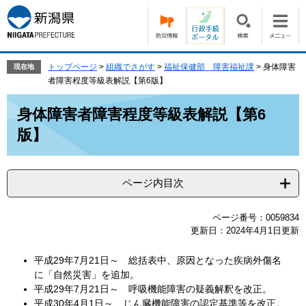
ペ
メ
ー
ニ
ジ
ュ
の
ー
先
を
トップページ
>
組織でさがす
>
福祉保健部 障害福祉課
>
身体障害
現在地
頭
飛
者障害程度等級表解説【第6版】
で
ば
本
す。
し
身体障害者障害程度等級表解説【第6
文
て
版】
本
文
へ
ページ内目次
ページ番号：0059834
更新日：2024年4月1日更新
平成29年7月21日～ 総括表中、原因となった疾病外傷名
に「自然災害」を追加。
平成29年7月21日～ 呼吸機能障害の疑義解釈を改正。
平成30年4月1日～ じん臓機能障害の認定基準等を改正。