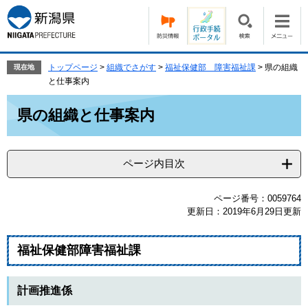
ペ
メ
ー
ニ
ジ
ュ
の
ー
先
を
トップページ
>
組織でさがす
>
福祉保健部 障害福祉課
>
県の組織
現在地
頭
飛
と仕事案内
で
ば
本
す。
し
県の組織と仕事案内
文
て
本
文
ページ内目次
へ
ページ番号：0059764
更新日：2019年6月29日更新
福祉保健部障害福祉課
計画推進係