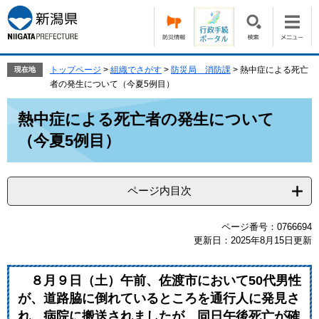
ペ
メ
ー
ニ
ジ
ュ
の
ー
先
を
トップページ
>
組織でさがす
>
防災局 消防課
>
熱中症による死亡
現在地
頭
飛
者の発生について（今夏5例目）
で
ば
本
す。
し
熱中症による死亡者の発生について
文
て
（今夏5例目）
本
文
へ
ページ内目次
ページ番号：0766694
更新日：2025年8月15日更新
８月９日（土）午前、佐渡市において50代男性
が、道路脇に倒れているところを通行人に発見さ
れ、病院に搬送されましたが、同日午後死亡が確