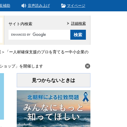
覧補助
音声読み上げ
マイページ
詳細検索
サイト内検索
Google
カ
ス
タ
業＞「ー人材確保支援のプロを育てるー中小企業の
ム
検
ショップ」を開催します
索
見つからないときは