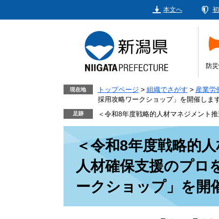
ペ
メ
本文へ
初
ー
ニ
ジ
ュ
の
ー
先
を
頭
飛
防災
で
ば
す。
し
トップページ
>
組織でさがす
>
産業労
現在地
採用攻略ワークショップ」を開催しま
て
本
＜令和8年度戦略的人材マネジメント
文
本
へ
＜令和8年度戦略的
文
人材確保支援のプロ
ークショップ」を開