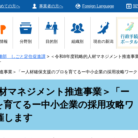
めての方へ
事業者の方へ
Foreign Language
閲
情報
分野別
目的別
組織別
現在の新潟
働部 しごと定住促進課
>
＜令和8年度戦略的人材マネジメント推進事
す
推進事業＞「ー人材確保支援のプロを育てるー中小企業の採用攻略ワーク
人材マネジメント推進事業＞「ー
を育てるー中小企業の採用攻略ワ
催します