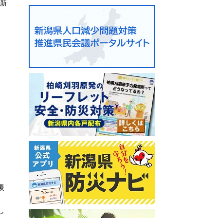
更新
。
援
し