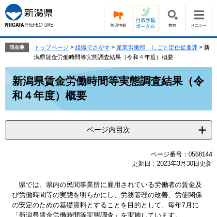
ペ
メ
ー
ニ
ジ
ュ
の
ー
先
を
トップページ
>
組織でさがす
>
産業労働部 しごと定住促進課
>
新
現在地
頭
飛
潟県賃金労働時間等実態調査結果（令和４年度）概要
で
ば
本
す。
し
新潟県賃金労働時間等実態調査結果（令
文
て
和４年度）概要
本
文
へ
ページ内目次
ページ番号：0568144
更新日：2023年3月30日更新
県では、県内の民間事業所に雇用されている労働者の賃金及
び労働時間等の実態を明らかにし、労務管理の改善、労使関係
の安定のための基礎資料とすることを目的として、毎年7月に
「新潟県賃金労働時間等実態調査」を実施しています。