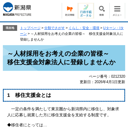
ペ
メ
ー
ニ
ジ
ュ
の
ー
先
を
トップページ
>
分類でさがす
>
くらし・安全・環境
>
Uターン・Iタ
現在地
頭
飛
ーン
>
～人材採用をお考えの企業の皆様～ 移住支援金対象法人に
で
ば
登録しませんか
す。
し
本
て
～人材採用をお考えの企業の皆様～
文
本
移住支援金対象法人に登録しませんか
文
へ
ページ番号：0212320
更新日：2026年4月1日更新
1 移住支援金とは
一定の条件を満たして東京圏から新潟県内に移住し、対象求
人に応募し就業した方に移住支援金を支給する制度です。
◆移住者にとっては…