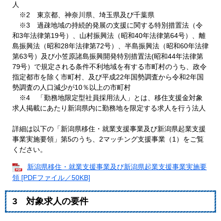
人
※2 東京都、神奈川県、埼玉県及び千葉県
※3 過疎地域の持続的発展の支援に関する特別措置法（令
和3年法律第19号）、山村振興法（昭和40年法律第64号）、離
島振興法（昭和28年法律第72号）、半島振興法（昭和60年法律
第63号）及び小笠原諸島振興開発特別措置法(昭和44年法律第
79号）で規定される条件不利地域を有する市町村のうち、政令
指定都市を除く市町村、及び平成22年国勢調査から令和2年国
勢調査の人口減少が10％以上の市町村
※4 「勤務地限定型社員採用法人」とは、移住支援金対象
求人掲載にあたり新潟県内に勤務地を限定する求人を行う法人
詳細は以下の「新潟県移住・就業支援事業及び新潟県起業支援
事業実施要領」第5のうち、2マッチング支援事業（1）をご覧
ください。
新潟県移住・就業支援事業及び新潟県起業支援事業実施要
領 [PDFファイル／50KB]
3 対象求人の要件