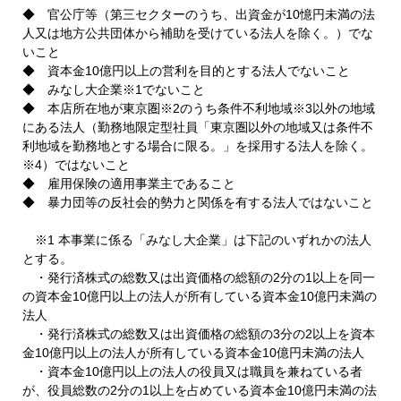
◆ 官公庁等（第三セクターのうち、出資金が10憶円未満の法
人又は地方公共団体から補助を受けている法人を除く。）でな
いこと
◆ 資本金10億円以上の営利を目的とする法人でないこと
◆ みなし大企業※1でないこと
◆ 本店所在地が東京圏※2のうち条件不利地域※3以外の地域
にある法人（勤務地限定型社員「東京圏以外の地域又は条件不
利地域を勤務地とする場合に限る。」を採用する法人を除く。
※4）ではないこと
◆ 雇用保険の適用事業主であること
◆ 暴力団等の反社会的勢力と関係を有する法人ではないこと
※1 本事業に係る「みなし大企業」は下記のいずれかの法人
とする。
・発行済株式の総数又は出資価格の総額の2分の1以上を同一
の資本金10億円以上の法人が所有している資本金10億円未満の
法人
・発行済株式の総数又は出資価格の総額の3分の2以上を資本
金10億円以上の法人が所有している資本金10億円未満の法人
・資本金10億円以上の法人の役員又は職員を兼ねている者
が、役員総数の2分の1以上を占めている資本金10億円未満の法