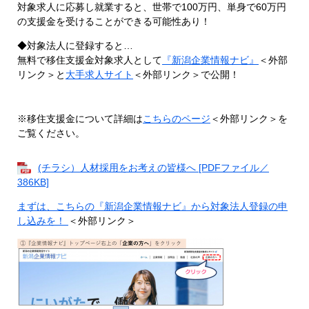
対象求人に応募し就業すると、世帯で100万円、単身で60万円
の支援金を受けることができる可能性あり！
◆対象法人に登録すると…
無料で移住支援金対象求人として
『新潟企業情報ナビ』
＜外部
リンク＞
と
大手求人サイト
＜外部リンク＞
で公開！
※移住支援金について詳細は
こちらのページ
＜外部リンク＞
を
ご覧ください。
(チラシ）人材採用をお考えの皆様へ [PDFファイル／
386KB]
まずは、こちらの『新潟企業情報ナビ』から対象法人登録の申
し込みを！
＜外部リンク＞