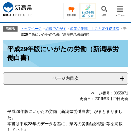
ペ
メ
ー
ニ
ジ
ュ
の
ー
先
を
トップページ
>
組織でさがす
>
産業労働部 しごと定住促進課
>
平
現在地
頭
飛
成29年版にいがたの労働（新潟県労働白書）
で
ば
本
す。
し
平成29年版にいがたの労働（新潟県労
文
て
働白書）
本
文
へ
ページ内目次
ページ番号：0055971
更新日：2019年3月29日更新
平成29年版にいがたの労働（新潟県労働白書）がまとまりまし
た。
本書は平成28年のデータを基に、県内の労働経済統計等を掲載
しています。