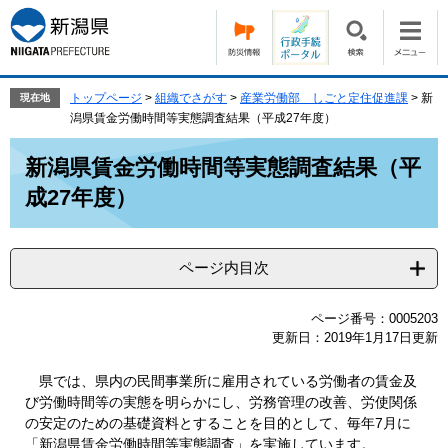
ペ
メ
ー
ニ
ジ
ュ
の
ー
先
を
トップページ
>
組織でさがす
>
産業労働部 しごと定住促進課
>
新
現在地
頭
飛
潟県賃金労働時間等実態調査結果（平成27年度）
で
ば
本
す。
し
新潟県賃金労働時間等実態調査結果（平
文
て
成27年度）
本
文
へ
ページ内目次
ページ番号：0005203
更新日：2019年1月17日更新
県では、県内の民間事業所に雇用されている労働者の賃金及
び労働時間等の実態を明らかにし、労務管理の改善、労使関係
の安定のための基礎資料とすることを目的として、毎年7月に
「新潟県賃金労働時間等実態調査」を実施しています。