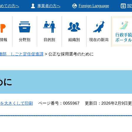
めての方へ
事業者の方へ
Foreign Language
閲
情報
分野別
目的別
組織別
現在の新潟
働部 しごと定住促進課
>
公正な採用選考のために
めに
を大きくして印刷
ページ番号：0055967
更新日：2026年2月9日