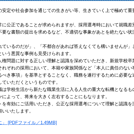
安定や社会参加を通じての生きがい等、生きていく上で極めて重
に公正であることが求められますが、採用選考時において就職差
不要な書類の提出を求めるなど、不適切な事象があとを絶たない状
ているのだが」、「不都合があれば答えなくても構いませんが」
という悪質な事例も見受けられます。
権問題に対する正しい理解と認識を深めていただき、新規学校卒
それぞれの採用において、本籍や家族関係など「本人に責任のない
るべき事項」を基準とすることなく、職務を遂行するために必要な
していただくというものです。
は学校生活から新たな職業生活に入る人生の重大な転機となるも
かによって、将来を大きく左右することにもなります。
を有効にご活用いただき、公正な採用選考について理解と認識を
願いいたします。
[PDFファイル／1.49MB]