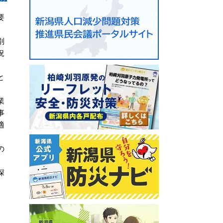
要
別
況
と
業
事
適
の
深