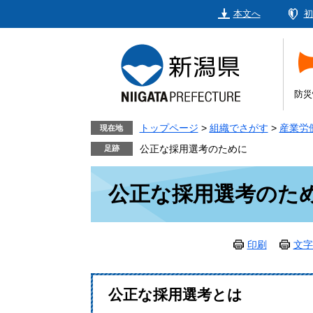
ペ
メ
本文へ
初
ー
ニ
ジ
ュ
の
ー
先
を
頭
飛
防災
で
ば
す。
し
トップページ
>
組織でさがす
>
産業労
現在地
て
公正な採用選考のために
本
本
文
公正な採用選考のた
文
へ
印刷
文字
公正な採用選考とは