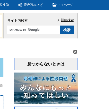
覧補助
音声読み上げ
マイページ
詳細検索
サイト内検索
Google
カ
ス
タ
ム
検
索
見つからないときは
更新