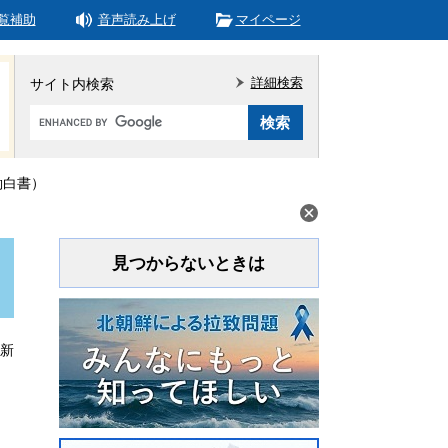
覧補助
音声読み上げ
マイページ
詳細検索
サイト内検索
Google
カ
ス
タ
働白書）
ム
検
索
見つからないときは
更新