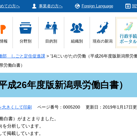
めての方へ
事業者の方へ
Foreign Language
閲
情報
分野別
目的別
組織別
現在の新潟
働部 しごと定住促進課
>
’14にいがたの労働（平成26年度版新潟県労
潟県労働白書）
（平成26年度版新潟県労働白書）
を大きくして印刷
ページ番号：0005200
更新日：2019年1月17日
労働白書）がまとまりました。
向を分析しています。
して掲載しています。