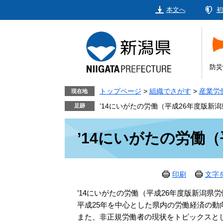
ペ
メ
本文へ
初
ー
ニ
ジ
ュ
の
ー
先
を
頭
飛
防災
で
ば
す。
し
トップページ
>
組織でさがす
>
産業労
現在地
て
’14にいがたの労働（平成26年度版新
本
本
文
’14にいがたの労働
文
へ
印刷
文字
’14にいがたの労働（平成26年度版新潟県
平成25年を中心とした県内の労働経済の動
また、非正規労働者の現状をトピックスと