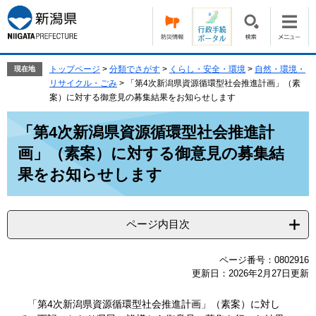
ペ
メ
ー
ニ
ジ
ュ
の
ー
先
を
トップページ
>
分類でさがす
>
くらし・安全・環境
>
自然・環境・
現在地
頭
飛
リサイクル・ごみ
>
「第4次新潟県資源循環型社会推進計画」（素
で
ば
案）に対する御意見の募集結果をお知らせします
す。
し
本
て
「第4次新潟県資源循環型社会推進計
文
本
画」（素案）に対する御意見の募集結
文
へ
果をお知らせします
ページ内目次
ページ番号：0802916
更新日：2026年2月27日更新
「第4次新潟県資源循環型社会推進計画」（素案）に対し