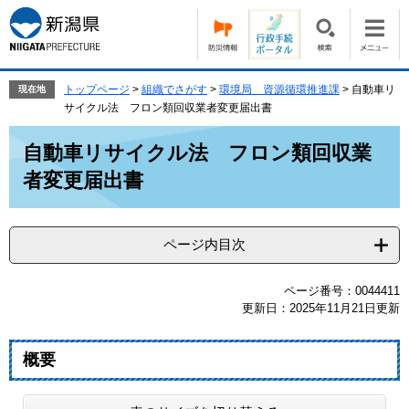
ペ
メ
ー
ニ
ジ
ュ
の
ー
先
を
トップページ
>
組織でさがす
>
環境局 資源循環推進課
>
自動車リ
現在地
頭
飛
サイクル法 フロン類回収業者変更届出書
で
ば
本
す。
し
自動車リサイクル法 フロン類回収業
文
て
者変更届出書
本
文
へ
ページ内目次
ページ番号：0044411
更新日：2025年11月21日更新
概要