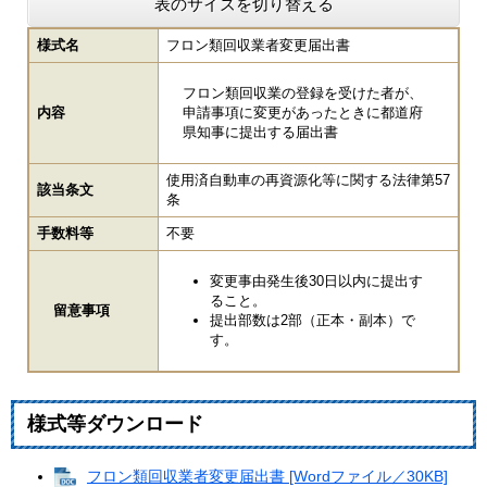
表のサイズを切り替える
様式名
フロン類回収業者変更届出書
フロン類回収業の登録を受けた者が、
内容
申請事項に変更があったときに都道府
県知事に提出する届出書
使用済自動車の再資源化等に関する法律第57
該当条文
条
手数料等
不要
変更事由発生後30日以内に提出す
ること。
留意事項
提出部数は2部（正本・副本）で
す。
様式等ダウンロード
フロン類回収業者変更届出書 [Wordファイル／30KB]