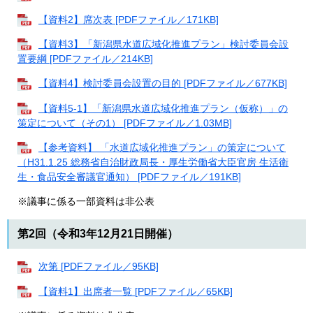
【資料2】席次表 [PDFファイル／171KB]
【資料3】「新潟県水道広域化推進プラン」検討委員会設
置要綱 [PDFファイル／214KB]
【資料4】検討委員会設置の目的 [PDFファイル／677KB]
【資料5-1】「新潟県水道広域化推進プラン（仮称）」の
策定について（その1） [PDFファイル／1.03MB]
【参考資料】 「水道広域化推進プラン」の策定について
（H31.1.25 総務省自治財政局長・厚生労働省大臣官房 生活衛
生・食品安全審議官通知） [PDFファイル／191KB]
※議事に係る一部資料は非公表
第2回（令和3年12月21日開催）
次第 [PDFファイル／95KB]
【資料1】出席者一覧 [PDFファイル／65KB]