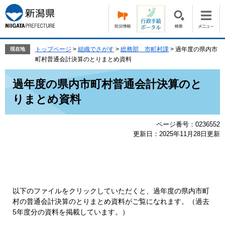
ペ
メ
ー
ニ
ジ
ュ
の
ー
先
を
トップページ
>
組織でさがす
>
総務部 市町村課
>
過年度の県内市
現在地
頭
飛
町村普通会計決算のとりまとめ資料
で
ば
本
す。
し
過年度の県内市町村普通会計決算のと
文
て
りまとめ資料
本
文
へ
ページ番号：0236552
更新日：2025年11月28日更新
以下のファイルをクリックしていただくと、過年度の県内市町
村の普通会計決算のとりまとめ資料がご覧になれます。（過去
5年度分の資料を掲載しています。）