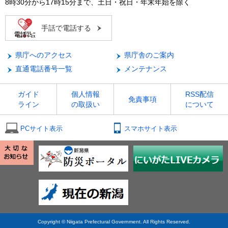
8時30分から17時15分まで、土日・祝日・年末年始を除く
手話で電話する
県庁へのアクセス
県庁舎のご案内
直通電話番号一覧
メンテナンス
ガイド
個人情報
RSS配信
免責事項
ライン
の取扱い
について
PCサイト表示
スマホサイト表示
Copyright © Niigata Prefectural Government. All Rights Reserved.