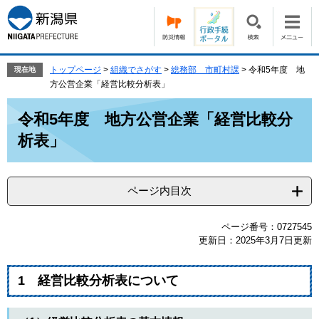
ペ
メ
ー
ニ
ジ
ュ
の
ー
先
を
トップページ
>
組織でさがす
>
総務部 市町村課
>
令和5年度 地
現在地
頭
飛
方公営企業「経営比較分析表」
で
ば
本
す。
し
令和5年度 地方公営企業「経営比較分
文
て
析表」
本
文
へ
ページ内目次
ページ番号：0727545
更新日：2025年3月7日更新
1 経営比較分析表について