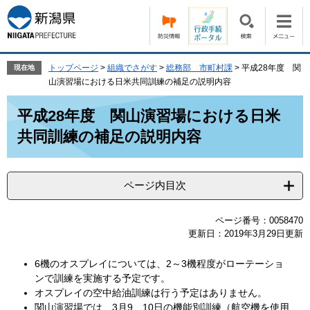
ペ
メ
ー
ニ
ジ
ュ
の
ー
先
を
トップページ
>
組織でさがす
>
総務部 市町村課
>
平成28年度 関
現在地
頭
飛
山演習場における日米共同訓練の補足の説明内容
で
ば
本
す。
し
平成28年度 関山演習場における日米
文
て
共同訓練の補足の説明内容
本
文
へ
ページ内目次
ページ番号：0058470
更新日：2019年3月29日更新
6機のオスプレイについては、2～3機程度がローテーショ
ンで訓練を実施する予定です。
オスプレイの空中給油訓練は行う予定はありません。
関山演習場では、3月9、10日の機能別訓練（航空機を使用