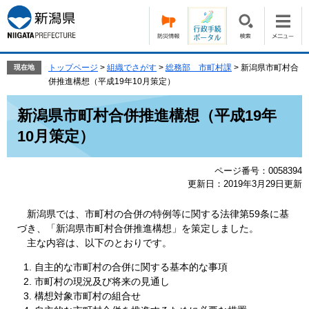
ペ
メ
ー
ニ
ジ
ュ
の
ー
先
を
トップページ
>
組織でさがす
>
総務部 市町村課
>
新潟県市町村合
現在地
頭
飛
併推進構想（平成19年10月策定）
で
ば
本
す。
し
新潟県市町村合併推進構想（平成19年
文
て
10月策定）
本
文
へ
ページ番号：0058394
更新日：2019年3月29日更新
新潟県では、市町村の合併の特例等に関する法律第59条に基
づき、「新潟県市町村合併推進構想」を策定しました。
主な内容は、以下のとおりです。
自主的な市町村の合併に関する基本的な事項
市町村の現況及び将来の見通し
構想対象市町村の組合せ