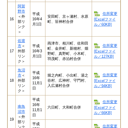
阿賀
野市
住所変更
平成
＜外
安田町、京ヶ瀬村、水原
16
16年4
[Excelファイ
部リ
町、笹神村合併
月1日
ル／60KB]
ンク
＞
佐渡
両津市、相川町、佐和田
住所変更
市
＜
平成
町、金井町、新穂村、畑
17
外部
16年3
[Excelファイ
野町、真野町、小木町、
リン
月1日
ル／127KB]
羽茂町、赤泊村合併
ク＞
魚沼
平成
住所変更
市
＜
堀之内町、小出町、湯之
16年
18
外部
谷村、広神村、守門村、
[Excelファイ
11月1
リン
入広瀬村合併
ル／94KB]
日
ク＞
平成
住所変更
16年
南魚
六日町、大和町合併
[Excelファイ
11月1
沼市
ル／66KB]
日
＜外
19
部リ
平成
住所変更
ンク