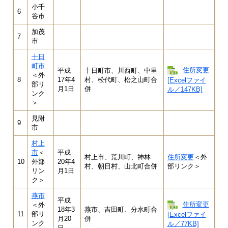
小千
6
谷市
加茂
7
市
十日
町市
住所変更
平成
十日町市、川西町、中里
＜外
8
17年4
村、松代町、松之山町合
[Excelファイ
部リ
月1日
併
ル／147KB]
ンク
＞
見附
9
市
村上
市
＜
平成
村上市、荒川町、神林
住所変更
＜外
10
外部
20年4
村、朝日村、山北町合併
部リンク＞
リン
月1日
ク＞
燕市
平成
住所変更
＜外
18年3
燕市、吉田町、分水町合
11
部リ
[Excelファイ
月20
併
ンク
ル／77KB]
日