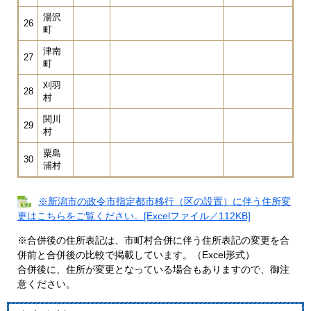
湯沢
26
町
津南
27
町
刈羽
28
村
関川
29
村
粟島
30
浦村
※新潟市の政令市指定都市移行（区の設置）に伴う住所変
更はこちらをご覧ください。[Excelファイル／112KB]
※合併後の住所表記は、市町村合併に伴う住所表記の変更を合
併前と合併後の比較で掲載しています。（Excel形式）
合併後に、住所が変更となっている場合もありますので、御注
意ください。