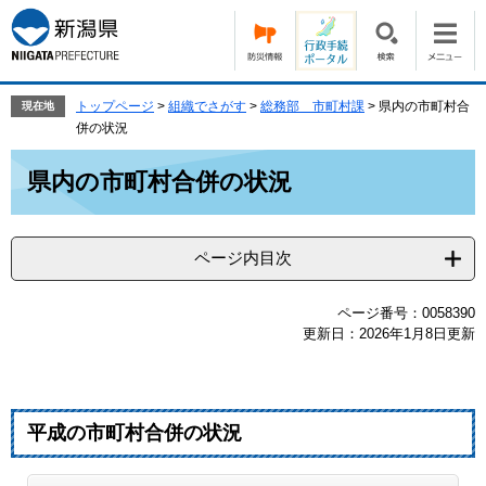
ペ
メ
ー
ニ
ジ
ュ
の
ー
先
を
トップページ
>
組織でさがす
>
総務部 市町村課
>
県内の市町村合
現在地
頭
飛
併の状況
で
ば
本
す。
し
県内の市町村合併の状況
文
て
本
文
ページ内目次
へ
ページ番号：0058390
更新日：2026年1月8日更新
平成の市町村合併の状況