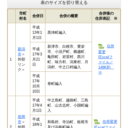
表のサイズを切り替える
市町
合併後の
合併日
合併の概要
村名
住所表記 ※
平成
13年1
黒埼町編入
月1日
住所
新津市、白根市、豊栄
新潟
平成
市、小須戸町、横越町、
変更
市
＜
17年3
亀田町、岩室村、西川
[Excelフ
1
外部
月21
町、味方村、潟東村、月
ァイル／
リン
日
潟村、中之口村編入
148KB]
ク＞
※
平成
17年
巻町編入
10月
10日
平成
中之島町、越路町、三島
17年4
町、山古志村、小国町編
月1日
入
長岡
平成
住所変更
市
＜
和島村、寺泊町、栃尾市
18年1
2
外部
及び与板町編入
[Excelファイ