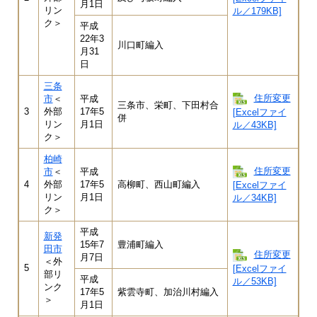
月1日
リン
ル／179KB]
ク＞
平成
22年3
川口町編入
月31
日
三条
住所変更
市
＜
平成
三条市、栄町、下田村合
3
外部
17年5
[Excelファイ
併
リン
月1日
ル／43KB]
ク＞
柏崎
住所変更
市
＜
平成
4
外部
17年5
高柳町、西山町編入
[Excelファイ
リン
月1日
ル／34KB]
ク＞
平成
新発
15年7
豊浦町編入
田市
住所変更
月7日
＜外
5
[Excelファイ
部リ
平成
ル／53KB]
ンク
17年5
紫雲寺町、加治川村編入
＞
月1日