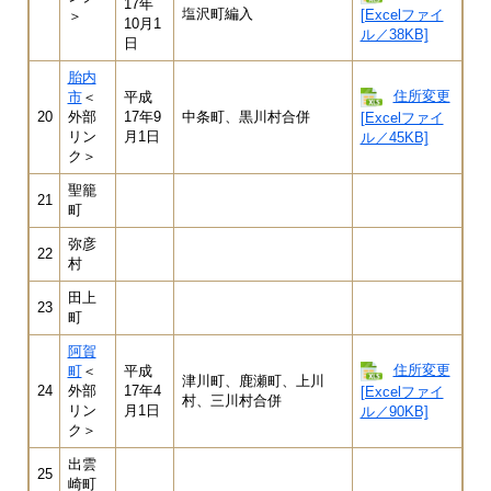
17年
塩沢町編入
[Excelファイ
＞
10月1
ル／38KB]
日
胎内
住所変更
市
＜
平成
20
外部
17年9
中条町、黒川村合併
[Excelファイ
リン
月1日
ル／45KB]
ク＞
聖籠
21
町
弥彦
22
村
田上
23
町
阿賀
住所変更
町
＜
平成
津川町、鹿瀬町、上川
24
外部
17年4
[Excelファイ
村、三川村合併
リン
月1日
ル／90KB]
ク＞
出雲
25
崎町