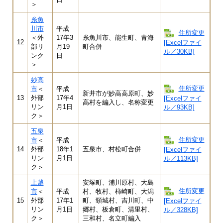
＞
糸魚
川市
平成
住所変更
＜外
17年3
糸魚川市、能生町、青海
12
[Excelファイ
部リ
月19
町合併
ル／30KB]
ンク
日
＞
妙高
住所変更
市
＜
平成
新井市が妙高高原町、妙
13
外部
17年4
[Excelファイ
高村を編入し、名称変更
リン
月1日
ル／93KB]
ク＞
五泉
住所変更
市
＜
平成
14
外部
18年1
五泉市、村松町合併
[Excelファイ
リン
月1日
ル／113KB]
ク＞
上越
安塚町、浦川原村、大島
住所変更
市
＜
平成
村、牧村、柿崎町、大潟
15
外部
17年1
町、頸城村、吉川町、中
[Excelファイ
リン
月1日
郷村、板倉町、清里村、
ル／328KB]
ク＞
三和村、名立町編入