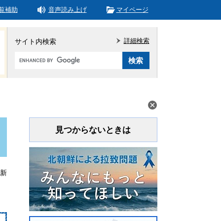
覧補助
音声読み上げ
マイページ
詳細検索
サイト内検索
Google
カ
ス
タ
ム
検
索
見つからないときは
更新