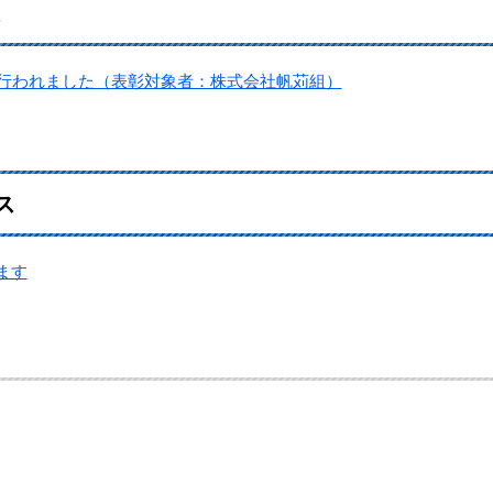
ス
彰が行われました（表彰対象者：株式会社帆苅組）
ス
ます