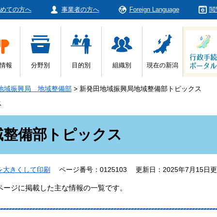
めての方へ
事業者の方へ
Foreign Language
閲
情報
分野別
目的別
組織別
現在の新潟
地域振興局 地域整備部
>
新発田地域振興局地域整備部トピックス
ス
域整備部トピックス
を大きくして印刷
ページ番号：0125103
更新日：2025年7月15日
ページに掲載した主な情報の一覧です。