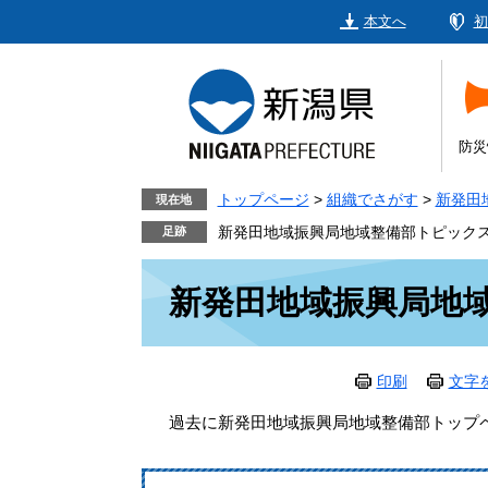
ペ
メ
本文へ
初
ー
ニ
ジ
ュ
の
ー
先
を
頭
飛
防災
で
ば
す。
し
トップページ
>
組織でさがす
>
新発田
現在地
て
新発田地域振興局地域整備部トピック
本
本
文
新発田地域振興局地
文
へ
印刷
文字
過去に新発田地域振興局地域整備部トップ