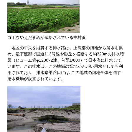
ゴボウやえだまめが栽培されている中村浜
地区の中央を縦貫する排水路は、上流部の畑地から湧水を集
め、最下流部で国道113号線や砂丘を横断する約320mの排水暗
渠（ヒューム管φ1200×2連、勾配1/800）で日本海に排水して
います。この排水は、この地域の畑地かんがい用水としても利
用されており、排水暗渠呑口には､この地域の畑地全体を潤す
揚水機場が設置されています。