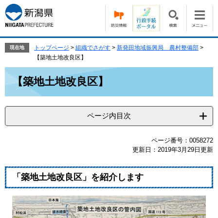
ペ
メ
ー
ニ
ジ
ュ
の
ー
先
を
トップページ
>
組織でさがす
>
新発田地域振興局 農村整備部
>
現在地
頭
飛
【築地土地改良区】
で
ば
本
す。
し
【築地土地改良区】
文
て
本
文
ページ内目次
へ
ページ番号：0058272
更新日：2019年3月29日更新
「築地土地改良区」を紹介します