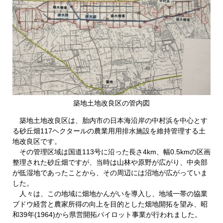
築地土地改良区の管内図
築地土地改良区は、胎内市の日本海沿岸の中村浜を中心とす
る砂丘畑117ヘクタールの農業用用排水施設を維持管理する土
地改良区です。
その管理区域は国道113号に沿った長さ4km、幅0.5kmの区画
整理された砂丘畑ですが、当時は山林や原野が広がり、中央部
が低湿地であったことから、その周辺には沼地が広がっていま
した。
人々は、この地域に畑地かんがいを導入し、地域一帯の協業
ブドウ経営と農家所得の向上を目的とした畑地開拓を望み、昭
和39年(1964)から県営開拓パイロット事業が行われました。