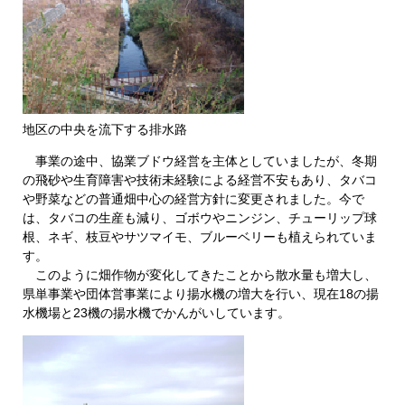
地区の中央を流下する排水路
事業の途中、協業ブドウ経営を主体としていましたが、冬期
の飛砂や生育障害や技術未経験による経営不安もあり、タバコ
や野菜などの普通畑中心の経営方針に変更されました。今で
は、タバコの生産も減り、ゴボウやニンジン、チューリップ球
根、ネギ、枝豆やサツマイモ、ブルーベリーも植えられていま
す。
このように畑作物が変化してきたことから散水量も増大し、
県単事業や団体営事業により揚水機の増大を行い、現在18の揚
水機場と23機の揚水機でかんがいしています。