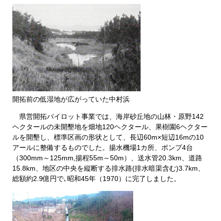
開拓前の低湿地が広がっていた中村浜
県営開拓パイロット事業では、海岸砂丘地の山林・原野142
ヘクタールの未開墾地を畑地120ヘクタール、果樹園6ヘクター
ルを開墾し、標準区画の形状として、長辺60m×短辺16mの10
アールに整備するものでした。揚水機場1カ所、ポンプ4台
（300mm～125mm,揚程55m～50m）、送水管20.3km、道路
15.8km、地区の中央を縦断する排水路(排水暗渠含む)3.7km、
総額約2.9億円で､昭和45年（1970）に完了しました。