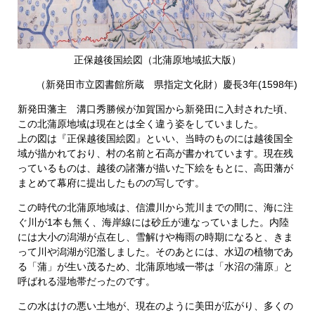
正保越後国絵図（北蒲原地域拡大版）
（新発田市立図書館所蔵 県指定文化財）慶長3年(1598年)
新発田藩主 溝口秀勝候が加賀国から新発田に入封された頃、
この北蒲原地域は現在とは全く違う姿をしていました。
上の図は『正保越後国絵図』といい、当時のものには越後国全
域が描かれており、村の名前と石高が書かれています。現在残
っているものは、越後の諸藩が描いた下絵をもとに、高田藩が
まとめて幕府に提出したものの写しです。
この時代の北蒲原地域は、信濃川から荒川までの間に、海に注
ぐ川が1本も無く、海岸線には砂丘が連なっていました。内陸
には大小の潟湖が点在し、雪解けや梅雨の時期になると、きま
って川や潟湖が氾濫しました。そのあとには、水辺の植物であ
る「蒲」が生い茂るため、北蒲原地域一帯は「水沼の蒲原」と
呼ばれる湿地帯だったのです。
この水はけの悪い土地が、現在のように美田が広がり、多くの