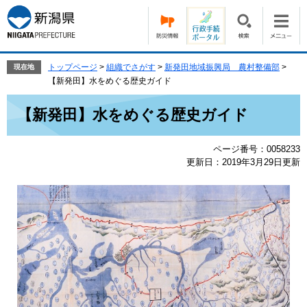
ペ
メ
ー
ニ
ジ
ュ
の
ー
先
を
トップページ
>
組織でさがす
>
新発田地域振興局 農村整備部
>
現在地
頭
飛
【新発田】水をめぐる歴史ガイド
で
ば
本
す。
し
【新発田】水をめぐる歴史ガイド
文
て
本
ページ番号：0058233
文
更新日：2019年3月29日更新
へ