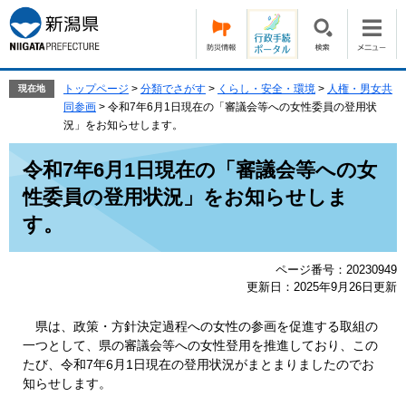
ペ
メ
ー
ニ
ジ
ュ
の
ー
先
を
トップページ
>
分類でさがす
>
くらし・安全・環境
>
人権・男女共
現在地
頭
飛
同参画
>
令和7年6月1日現在の「審議会等への女性委員の登用状
で
ば
況」をお知らせします。
す。
し
本
て
令和7年6月1日現在の「審議会等への女
文
本
性委員の登用状況」をお知らせしま
文
へ
す。
ページ番号：20230949
更新日：2025年9月26日更新
県は、政策・方針決定過程への女性の参画を促進する取組の
一つとして、県の審議会等への女性登用を推進しており、この
たび、令和7年6月1日現在の登用状況がまとまりましたのでお
知らせします。