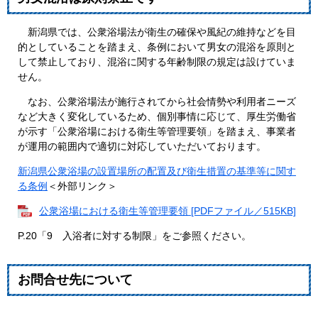
​新潟県では、公衆浴場法が衛生の確保や風紀の維持などを目
的としていることを踏まえ、条例において男女の混浴を原則と
して禁止しており、混浴に関する年齢制限の規定は設けていま
せん。
なお、公衆浴場法が施行されてから社会情勢や利用者ニーズ
など大きく変化しているため、個別事情に応じて、厚生労働省
が示す「公衆浴場における衛生等管理要領」を踏まえ、事業者
が運用の範囲内で適切に対応していただいております。
新潟県公衆浴場の設置場所の配置及び衛生措置の基準等に関す
る条例
＜外部リンク＞
公衆浴場における衛生等管理要領 [PDFファイル／515KB]
P.20「9 入浴者に対する制限」をご参照ください。
お問合せ先について