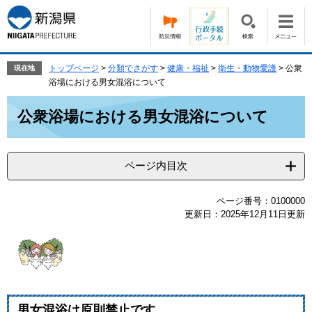
ペ
メ
ー
ニ
ジ
ュ
の
ー
先
を
トップページ
>
分類でさがす
>
健康・福祉
>
衛生・動物愛護
>
公衆
現在地
頭
飛
浴場における男女混浴について
で
ば
本
す。
し
公衆浴場における男女混浴について
文
て
本
文
ページ内目次
へ
ページ番号：0100000
更新日：2025年12月11日更新
男女混浴は原則禁止です