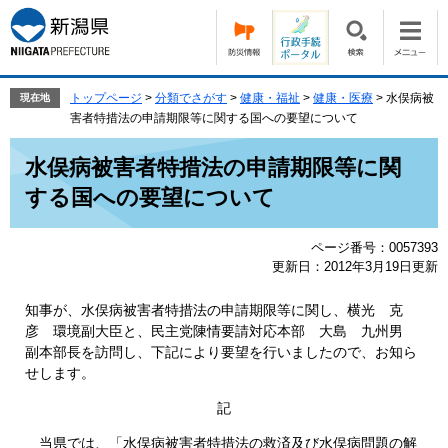
ペ
メ
ー
ニ
ジ
ュ
の
ー
先
を
トップページ
>
分類でさがす
>
健康・福祉
>
健康・医療
>
水俣病被
現在地
頭
飛
害者特措法の申請期限等に関する国への要望について
で
ば
本
す。
し
水俣病被害者特措法の申請期限等に関
文
て
する国への要望について
本
文
へ
ページ番号：0057393
更新日：2012年3月19日更新
知事が、水俣病被害者特措法の申請期限等に関し、横光 克
彦 環境副大臣と、民主党陳情要請対応本部 大島 九州男
副本部長を訪問し、下記により要望を行いましたので、お知ら
せします。
記
当県では、「水俣病被害者特措法の救済及び水俣病問題の解