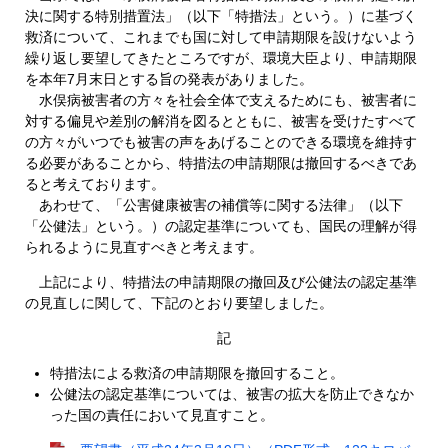
決に関する特別措置法」（以下「特措法」という。）に基づく
救済について、これまでも国に対して申請期限を設けないよう
繰り返し要望してきたところですが、環境大臣より、申請期限
を本年7月末日とする旨の発表がありました。
水俣病被害者の方々を社会全体で支えるためにも、被害者に
対する偏見や差別の解消を図るとともに、被害を受けたすべて
の方々がいつでも被害の声をあげることのできる環境を維持す
る必要があることから、特措法の申請期限は撤回するべきであ
ると考えております。
あわせて、「公害健康被害の補償等に関する法律」（以下
「公健法」という。）の認定基準についても、国民の理解が得
られるように見直すべきと考えます。
上記により、特措法の申請期限の撤回及び公健法の認定基準
の見直しに関して、下記のとおり要望しました。
記
特措法による救済の申請期限を撤回すること。
公健法の認定基準については、被害の拡大を防止できなか
った国の責任において見直すこと。