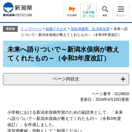
ペ
メ
ー
ニ
ジ
ュ
の
ー
先
を
トップページ
>
組織でさがす
>
福祉保健部 生活衛生課
>
未来へ語
現在地
頭
飛
りついで～新潟水俣病が教えてくれたもの～（令和3年度改訂）
で
ば
本
す。
し
未来へ語りついで～新潟水俣病が教え
文
て
てくれたもの～（令和3年度改訂）
本
文
へ
ページ内目次
ページ番号：0124910
更新日：2024年4月18日更新
小学校における新潟水俣病学習のための副読本として、「未来
へ語りついで～新潟水俣病が教えてくれたもの～（令和3年度
改訂）」を作成しました。
学習用教材・資料としてご利用ください。