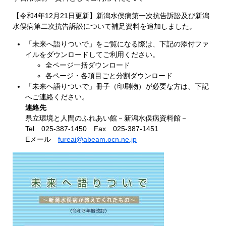
【令和4年12月21日更新】新潟水俣病第一次抗告訴訟及び新潟
水俣病第二次抗告訴訟について補足資料を追加しました。
「未来へ語りついで」をご覧になる際は、下記の添付ファ
イルをダウンロードしてご利用ください。
全ページ一括ダウンロード
各ページ・各項目ごと分割ダウンロード
「未来へ語りついで」冊子（印刷物）が必要な方は、下記
へご連絡ください。
連絡先
県立環境と人間のふれあい館－新潟水俣病資料館－
Tel 025-387-1450 Fax 025-387-1451
Eメール
fureai@abeam.ocn.ne.jp