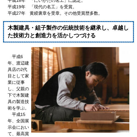
平成18年 「にいがたの名工」に認定。
平成19年 「現代の名工」を受賞。
平成27年 黄綬褒章を受章。その他受賞歴多数。
木製建具・組子製作の伝統技術を継承し、卓越し
た技術力と創造力を活かしつづける
平成6
年、渡辺建
具店の2代
目として家
業に従事
し、父親の
下で木製建
具の製造技
術を学ぶ。
平成15
年、全国展
示会におい
て、最高賞