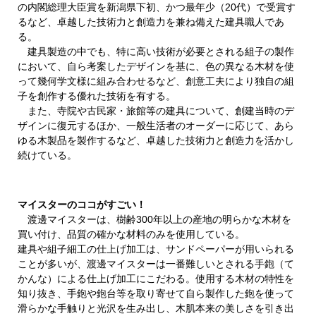
の内閣総理大臣賞を新潟県下初、かつ最年少（20代）で受賞す
るなど、卓越した技術力と創造力を兼ね備えた建具職人であ
る。
建具製造の
中でも、特に高い技術が必要とされる組子の製作
において、自ら考案したデザインを基に、色の異なる木材を使
って幾何学文様に組み合わせるなど、創意工夫により独自の組
子を創作する優れた技術を有する。
また、寺院や古民家・旅館等の建具について、創建当時のデ
ザインに復元するほか、一般生活者のオーダーに応じて、あら
ゆる木製品を製作するなど、卓越した技術力と創造力を活かし
続けている。
マイスターのココがすごい！
渡邊マイスターは、樹齢300年以上の産地の明らかな木材を
買い付け、品質の確かな材料のみを使用している。
建具や組子細工の仕上げ加工は、サンドペーパーが用いられる
ことが多いが、渡邊マイスターは一番難しいとされる手鉋（て
かんな）による仕上げ加工にこだわる。使用する木材の特性を
知り抜き、手鉋や鉋台等を取り寄せて自ら製作した鉋を使って
滑らかな手触りと光沢を生み出し、木肌本来の美しさを引き出