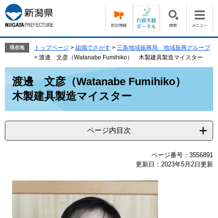
ペ
メ
ー
ニ
ジ
ュ
の
ー
先
を
トップページ
>
組織でさがす
>
三条地域振興局 地域振興グループ
現在地
頭
飛
>
渡邊 文彦（Watanabe Fumihiko） 木製建具製造マイスター
で
ば
本
す。
し
渡邊 文彦（Watanabe Fumihiko）
文
て
木製建具製造マイスター
本
文
へ
ページ内目次
ページ番号：3556891
更新日：2023年5月2日更新