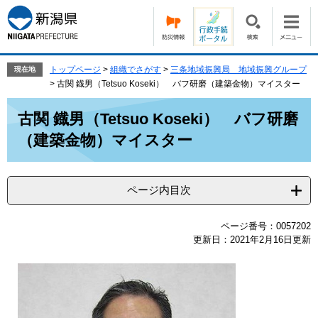
ペ
メ
ー
ニ
ジ
ュ
の
ー
先
を
トップページ
>
組織でさがす
>
三条地域振興局 地域振興グループ
現在地
頭
飛
>
古関 鐡男（Tetsuo Koseki） バフ研磨（建築金物）マイスター
で
ば
本
す。
し
古関 鐡男（Tetsuo Koseki） バフ研磨
文
て
（建築金物）マイスター
本
文
へ
ページ内目次
ページ番号：0057202
更新日：2021年2月16日更新