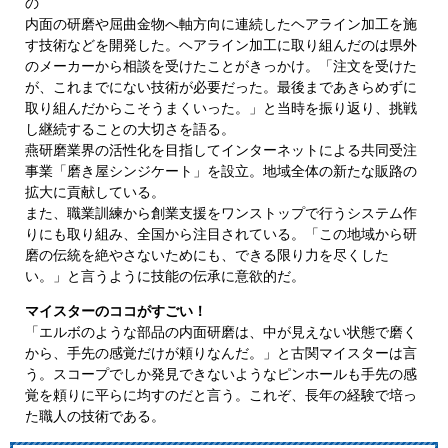
の
内面の研磨や屈曲金物へ軸方向に連続したヘアライン加工を施
す技術などを開発した。ヘアライン加工に取り組んだのは県外
のメーカーから相談を受けたことがきっかけ。「注文を受けた
が、これまでにない技術が必要だった。最後まであきらめずに
取り組んだからこそうまくいった。」と当時を振り返り、挑戦
し継続することの大切さを語る。
燕研磨業界の活性化を目指してインターネットによる共同受注
事業「磨き屋シンジケート」を設立。地域全体の新たな販路の
拡大に貢献している。
また、職業訓練から創業支援をワンストップで行うシステム作
りにも取り組み、全国から注目されている。「この地域から研
磨の伝統を絶やさないためにも、できる限り力を尽くした
い。」と言うように技能の伝承に意欲的だ。
マイスターのココがすごい！
「エルボのような部品の内面研磨は、中が見えない状態で磨く
から、手先の感覚だけが頼りなんだ。」と古関マイスターは言
う。スコープでしか発見できないようなピンホールも手先の感
覚を頼りに平らに均すのだと言う。これぞ、長年の経験で培っ
た職人の技術である。