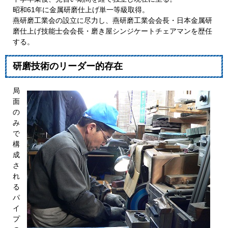
昭和61年に金属研磨仕上げ単一等級取得。
燕研磨工業会の設立に尽力し、燕研磨工業会会長・日本金属研
磨仕上げ技能士会会長・磨き屋シンジケートチェアマンを歴任
する。
研磨技術のリーダー的存在
局
面
の
み
で
構
成
さ
れ
る
パ
イ
プ