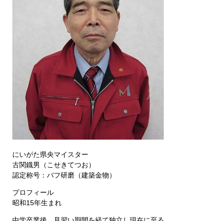
にいがた県央マイスター
古関鐡男（こせきてつお）
認定称号：バフ研磨（建築金物）
プロフィール
昭和15年生まれ
中学卒業後、見習い期間を経て独立し現在に至る。