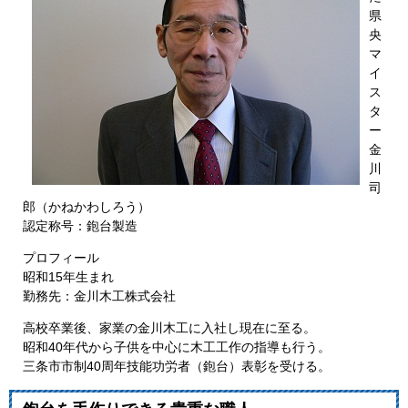
県
央
マ
イ
ス
タ
ー
金
川
司
郎（かねかわしろう）
認定称号：鉋台製造
プロフィール
昭和15年生まれ
勤務先：金川木工株式会社
高校卒業後、家業の金川木工に入社し現在に至る。
昭和40年代から子供を中心に木工工作の指導も行う。
三条市市制40周年技能功労者（鉋台）表彰を受ける。