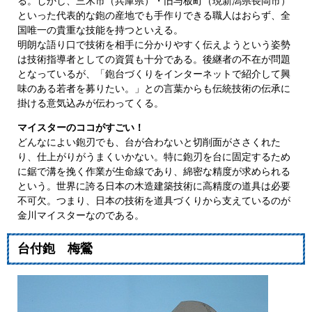
る。しかし、三木市（兵庫県）・旧与板町（現新潟県長岡市）
といった代表的な鉋の産地でも手作りできる職人はおらず、全
国唯一の貴重な技能を持つといえる。
明朗な語り口で技術を相手に分かりやすく伝えようという姿勢
は技術指導者としての資質も十分である。後継者の不在が問題
となっているが、「鉋台づくりをインターネットで紹介して興
味のある若者を募りたい。」との言葉からも伝統技術の伝承に
掛ける意気込みが伝わってくる。
マイスターのココがすごい！
どんなによい鉋刃でも、台が合わないと切削面がささくれた
り、仕上がりがうまくいかない。特に鉋刃を台に固定するため
に鋸で溝を挽く作業が生命線であり、綿密な精度が求められる
という。世界に誇る日本の木造建築技術に高精度の道具は必要
不可欠。つまり、日本の技術を道具づくりから支えているのが
金川マイスターなのである。
台付鉋 梅鶯