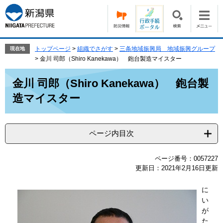
ペ
メ
ー
ニ
ジ
ュ
の
ー
先
を
トップページ
>
組織でさがす
>
三条地域振興局 地域振興グループ
現在地
頭
飛
>
金川 司郎（Shiro Kanekawa） 鉋台製造マイスター
で
ば
本
す。
し
金川 司郎（Shiro Kanekawa） 鉋台製
文
て
造マイスター
本
文
へ
ページ内目次
ページ番号：0057227
更新日：2021年2月16日更新
に
い
が
た