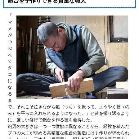
鉋台を手作りできる貴重な職人
「
マ
メ
が
つ
ぶ
れ
て
タ
コ
に
な
る
ま
で、それこそ泣きながら鎚（つち）を振って、ようやく鑿（の
み）を平らに入れられるようになった。」と昔を振り返るよう
に、厳しい修行で鉋台を作る技を会得した。
鉋刃の大きさは一つ一つ微妙に異なることから、経験を積んだ
プロの大工が求める高精度な鉋台の製造には手作りが求められ