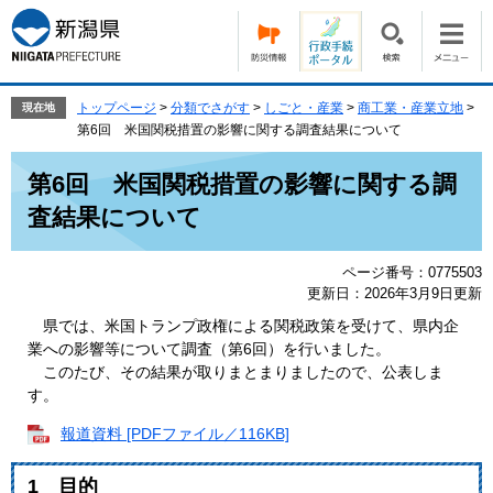
ペ
メ
ー
ニ
ジ
ュ
の
ー
先
を
トップページ
>
分類でさがす
>
しごと・産業
>
商工業・産業立地
>
現在地
頭
飛
第6回 米国関税措置の影響に関する調査結果について
で
ば
本
す。
し
第6回 米国関税措置の影響に関する調
文
て
査結果について
本
文
へ
ページ番号：0775503
更新日：2026年3月9日更新
県では、米国トランプ政権による関税政策を受けて、県内企
業への影響等について調査（第6回）を行いました。
このたび、その結果が取りまとまりましたので、公表しま
す。
報道資料 [PDFファイル／116KB]
1 目的