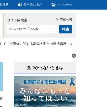
覧補助
音声読み上げ
マイページ
詳細検索
サイト内検索
Google
カ
ス
タ
して「半導体に関する新潟大学との連携講座」を
ム
検
索
見つからないときは
更新