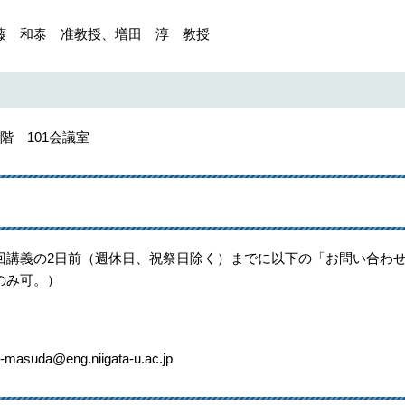
 和泰 准教授、増田 淳 教授
 101会議室
講義の2日前（週休日、祝祭日除く）までに以下の「お問い合わ
のみ可。）
a@eng.niigata-u.ac.jp