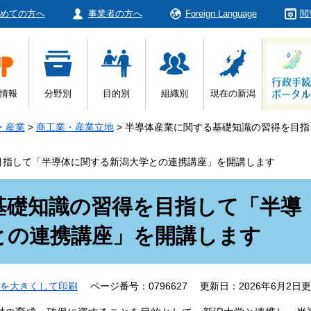
めての方へ
事業者の方へ
Foreign Language
閲
情報
分野別
目的別
組織別
現在の新潟
・産業
>
商工業・産業立地
>
半導体産業に関する基礎知識の習得を目指
目指して「半導体に関する新潟大学との連携講座」を開講します
基礎知識の習得を目指して「半導
との連携講座」を開講します
を大きくして印刷
ページ番号：0796627
更新日：2026年6月2日