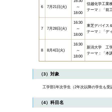
16:30
信越化学工業
6
7月21日(火)
～
テーマ：「前
18:00
16:30
東芝デバイス
7
7月28日(火)
～
テーマ：「デ
18:00
16:30
新潟大学 工
8
8月4日(火)
～
テーマ：「本
18:00
（3）対象
工学部1年次学生（2年次以降の学生も受
（4）科目名