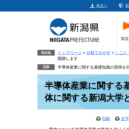
ペ
メ
本文へ
初
ー
ニ
ジ
ュ
の
ー
先
を
頭
飛
防災
で
ば
す。
し
トップページ
>
分類でさがす
>
しごと
現在地
開講します
て
本
半導体産業に関する基礎知識の習得を
文
本
へ
半導体産業に関する
文
体に関する新潟大学
印刷
文字