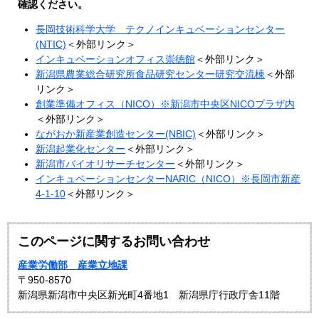
確認ください。
長岡技術科学大学 テクノインキュベーションセンター
(NTIC)
＜外部リンク＞
インキュベーションオフィス崇徳館
＜外部リンク＞
新潟県農業総合研究所食品研究センター研究交流棟
＜外部
リンク＞
創業準備オフィス（NICO）※新潟市中央区NICOプラザ内
＜外部リンク＞
ながおか新産業創造センター(NBIC)
＜外部リンク＞
新潟起業化センター
＜外部リンク＞
新潟市バイオリサーチセンター
＜外部リンク＞
インキュベーションセンターNARIC（NICO）※長岡市新産
4-1-10
＜外部リンク＞
このページに関するお問い合わせ
産業労働部 産業立地課
〒950-8570
新潟県新潟市中央区新光町4番地1 新潟県庁行政庁舎11階