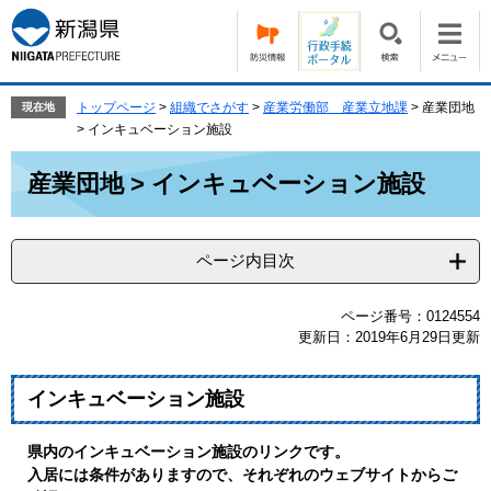
ペ
メ
ー
ニ
ジ
ュ
の
ー
先
を
トップページ
>
組織でさがす
>
産業労働部 産業立地課
>
産業団地
現在地
頭
飛
> インキュベーション施設
で
ば
本
す。
し
産業団地 > インキュベーション施設
文
て
本
文
ページ内目次
へ
ページ番号：0124554
更新日：2019年6月29日更新
インキュベーション施設
県内のインキュベーション施設のリンクです。
入居には条件がありますので、それぞれのウェブサイトからご