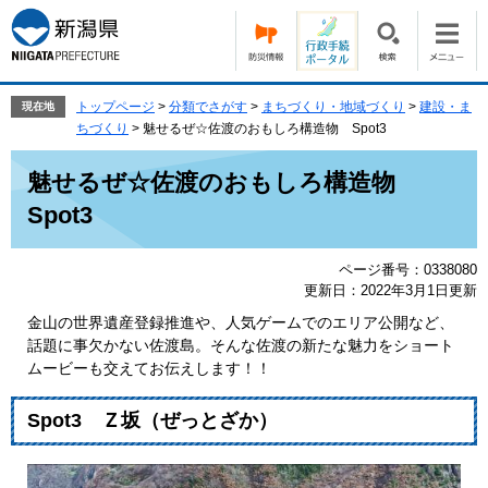
ペ
メ
ー
ニ
ジ
ュ
の
ー
先
を
トップページ
>
分類でさがす
>
まちづくり・地域づくり
>
建設・ま
現在地
頭
飛
ちづくり
>
魅せるぜ☆佐渡のおもしろ構造物 Spot3
で
ば
本
す。
し
魅せるぜ☆佐渡のおもしろ構造物
文
て
Spot3
本
文
へ
ページ番号：0338080
更新日：2022年3月1日更新
金山の世界遺産登録推進や、人気ゲームでのエリア公開など、
話題に事欠かない佐渡島。そんな佐渡の新たな魅力をショート
ムービーも交えてお伝えします！！
Spot3 Ｚ坂（ぜっとざか）