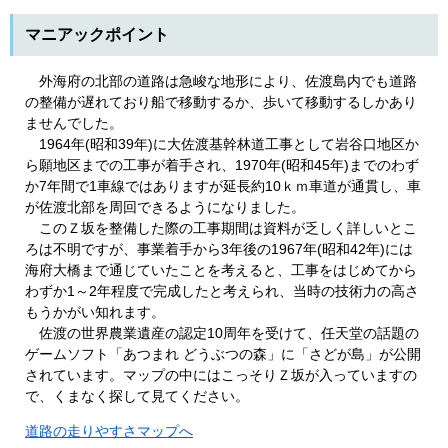
マニアックポイント
外海府の北部の道路は急峻な地形により、佐渡島内でも道路
の整備が遅れており船で移動するか、歩いて移動するしかあり
ませんでした。
1964年(昭和39年)に大佐渡基幹林道工事として岩谷口地区か
ら願地区までの工事が着手され、1970年(昭和45年)までのわず
か7年間で1車線ではありますが延長約10ｋｍ車道が通貫し、車
が佐渡北部を周回できるようになりました。
このＺ坂を整備した際の工事期間は資料が乏しく詳しいとこ
ろは不明ですが、事業着手から3年後の1967年(昭和42年)には
海府大橋まで通じていたことを考えると、工事をはじめてから
わずか1～2年程度で完成したと考えられ、当時の技術力の高さ
もうかがい知れます。
佐渡の世界農業遺産の認定10周年を受けて、任天堂の話題の
ゲームソフト「あつまれ どうぶつの森」に「さどが島」が公開
されています。マップの中にはこっそりＺ坂が入っていますの
で、くまなく探して見てください。
道路の走りやすさマップへ