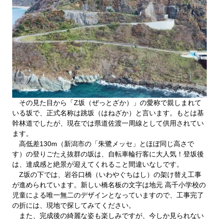
その見た目から「Z坂（ぜっとざか）」の愛称で親しまれて
いる坂で、正式名称は跳坂（はねざか）と言います。もとは基
幹林道でしたが、現在では県道佐渡一周線として供用されてい
ます。
高低差130m（新潟市の「朱鷺メッセ」とほぼ同じ高さで
す）の登りごたえ抜群の坂は、自転車輪行客に大人気！登坂後
は、達成感と絶景が迎えてくれること間違いなしです。
Z坂の下では、岩谷口橋（いわやぐちはし）の架け替え工事
が進められています。新しい橋名板の文字は地元 高千小学校の
児童による唯一無二のデザインとなっていますので、工事完了
の折には、現地で探してみてください。
また、完成後の綺麗な姿も楽しみですが、今しか見られない