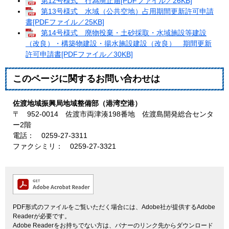
第12号様式 行為廃止届[PDFファイル／26KB]
第13号様式 水域（公共空地）占用期間更新許可申請
書[PDFファイル／25KB]
第14号様式 廃物投棄・土砂採取・水域施設等建設
（改良）・構築物建設・揚水施設建設（改良） 期間更新
許可申請書[PDFファイル／30KB]
このページに関するお問い合わせは
佐渡地域振興局地域整備部（港湾空港）
〒 952-0014 佐渡市両津湊198番地 佐渡島開発総合センタ
ー2階
電話： 0259-27-3311
ファクシミリ： 0259-27-3321
PDF形式のファイルをご覧いただく場合には、Adobe社が提供するAdobe
Readerが必要です。
Adobe Readerをお持ちでない方は、バナーのリンク先からダウンロード