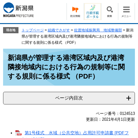
ペ
メ
ー
ニ
ジ
ュ
の
ー
先
を
トップページ
>
組織でさがす
>
佐渡地域振興局 地域整備部
>
新潟
現在地
頭
飛
県が管理する港湾区域内及び港湾隣接地域内における行為の規制等
で
ば
に関する規則に係る様式 （PDF）
す。
し
本
て
新潟県が管理する港湾区域内及び港湾
文
本
隣接地域内における行為の規制等に関
文
へ
する規則に係る様式 （PDF）
ページ内目次
ページ番号：0124513
更新日：2021年4月1日更新
第1号様式 水域（公共空地）占用許可申請書 [PDFフ