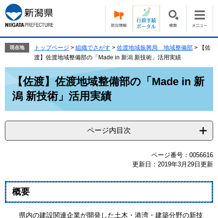
ペ
メ
ー
ニ
ジ
ュ
の
ー
先
を
トップページ
>
組織でさがす
>
佐渡地域振興局 地域整備部
>
【佐
現在地
頭
飛
渡】佐渡地域整備部の「Made in 新潟 新技術」活用実績
で
ば
本
す。
し
【佐渡】佐渡地域整備部の「Made in 新
文
て
潟 新技術」活用実績
本
文
へ
ページ内目次
ページ番号：0056616
更新日：2019年3月29日更新
概要
県内の建設関連企業が開発した土木・港湾・建築分野の新技