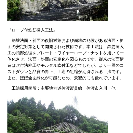
『ロープ付鉄筋挿入工法』
崩壊法面・斜面の復旧対策および崩壊の兆候がある法面・斜
面の安定対策として開発された技術です。本工法は、鉄筋挿入
工の頭部処理をプレート・ワイヤーロープ・ナットを用いて一
体化させ、法面・斜面の安定化を図るものです。従来の法面構
造は吹付法枠工やモルタル吹付工などでしたが、より一層のコ
ストダウンと品質の向上、工期の短縮が期待される工法です。
また、ほぼ全面緑化が可能なため、景観的にも優れています。
工法採用箇所：主要地方道佐渡縦貫線 佐渡市入川 他