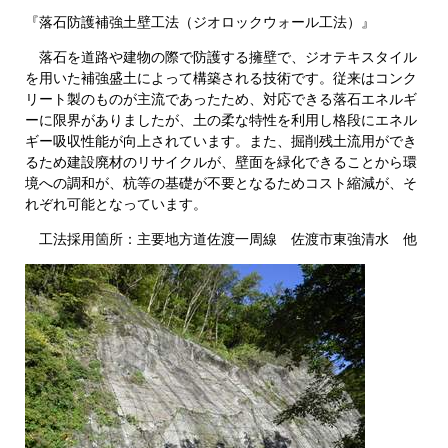
『落石防護補強土壁工法（ジオロックウォール工法）』
落石を道路や建物の際で防護する擁壁で、ジオテキスタイル
を用いた補強盛土によって構築される技術です。従来はコンク
リート製のものが主流であったため、対応できる落石エネルギ
ーに限界がありましたが、土の柔な特性を利用し格段にエネル
ギー吸収性能が向上されています。また、掘削残土流用ができ
るため建設廃材のリサイクルが、壁面を緑化できることから環
境への調和が、杭等の基礎が不要となるためコスト縮減が、そ
れぞれ可能となっています。
工法採用箇所：主要地方道佐渡一周線 佐渡市東強清水 他