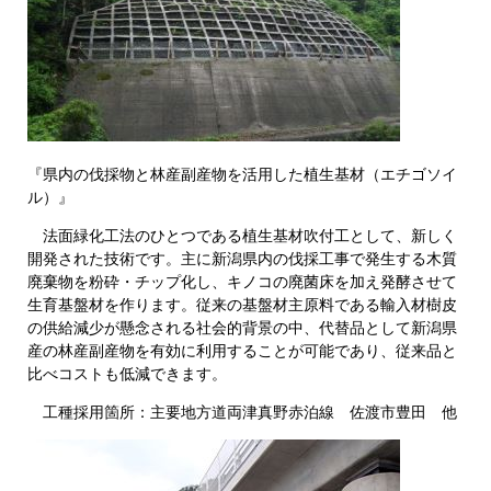
『県内の伐採物と林産副産物を活用した植生基材（エチゴソイ
ル）』
法面緑化工法のひとつである植生基材吹付工として、新しく
開発された技術です。主に新潟県内の伐採工事で発生する木質
廃棄物を粉砕・チップ化し、キノコの廃菌床を加え発酵させて
生育基盤材を作ります。従来の基盤材主原料である輸入材樹皮
の供給減少が懸念される社会的背景の中、代替品として新潟県
産の林産副産物を有効に利用することが可能であり、従来品と
比べコストも低減できます。
工種採用箇所：主要地方道両津真野赤泊線 佐渡市豊田 他