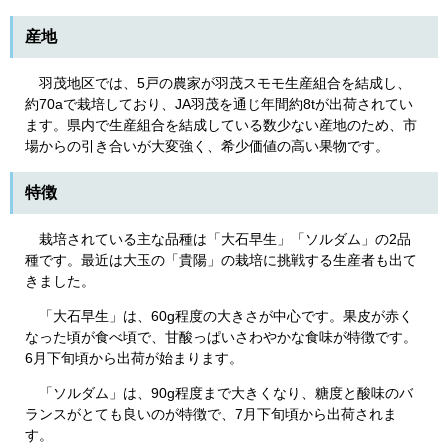
産地
羽茂地区では、5戸の農家が羽茂スモモ生産組合を結成し、
約70aで栽培しており、JA羽茂を通じ年間約8tが出荷されてい
ます。県内で生産組合を結成している数少ない産地のため、市
場からの引き合いが大変強く、希少価値の高い果物です。
特徴
栽培されている主な品種は「大石早生」「ソルダム」の2品
種です。最近は大玉の「貴陽」の栽培に挑戦する生産者も出て
きました。
「大石早生」は、60g程度の大きさが中心です。果皮が赤く
なった頃が食べ頃で、甘酸っぱいさわやかな食味が特徴です。
6月下旬頃から出荷が始まります。
「ソルダム」は、90g程度まで大きくなり、糖度と酸味のバ
ランスがとても良いのが特徴で、7月下旬頃から出荷されま
す。