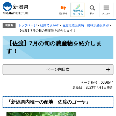
ペ
メ
ー
ニ
ジ
ュ
の
ー
先
を
トップページ
>
組織でさがす
>
佐渡地域振興局 農林水産振興部
>
現在地
頭
飛
【佐渡】7月の旬の農産物を紹介します！
で
ば
本
す。
し
【佐渡】7月の旬の農産物を紹介しま
文
て
す！
本
文
へ
ページ内目次
ページ番号：0056544
更新日：2023年7月1日更新
「新潟県内唯一の産地 佐渡のゴーヤ」