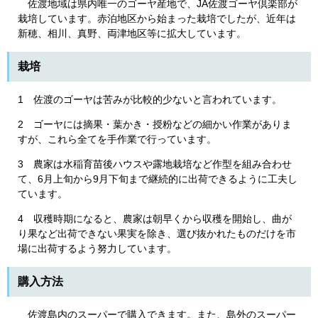
佐渡地域は県内唯一のゴーヤ産地で、JA佐渡ゴーヤ倶楽部が
栽培しています。赤泊地区から始まった栽培でしたが、近年は
新穂、相川、真野、両津地区等に拡大しています。
栽培
1 佐渡のゴーヤは苦みが比較的少ないと言われています。
2 ゴーヤには摘果・葉かき・授粉などの細かい作業がありま
すが、これら全てを手作業で行っています。
3 農家は水稲育苗後ハウスや露地栽培など作型を組み合わせ
て、6月上旬から9月下旬まで継続的に出荷できるように工夫し
ています。
4 収穫時期になると、農家は朝早くから収穫を開始し、曲が
り果など出荷できない果実を除き、選び抜かれたものだけを市
場に出荷するよう努力しています。
購入方法
佐渡島内のスーパーで購入できます。また、島外のスーパー