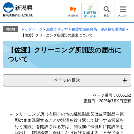
ペ
メ
ー
ニ
ジ
ュ
の
ー
先
を
トップページ
>
組織でさがす
>
佐渡地域振興局 健康福祉環境部
>
現在地
頭
飛
【佐渡】クリーニング所開設の届出について
で
ば
本
す。
し
【佐渡】クリーニング所開設の届出に
文
て
ついて
本
文
へ
ページ内目次
ページ番号：0056162
更新日：2025年7月9日更新
クリーニング所（衣類その他の繊維製品又は皮革製品を原
型のまま洗濯することや洗濯を繰り返して貸与する営業を
行う施設）を開設される方は、開設前に保健所に開設届を
提出し、確認検査に合格しなければ営業することができま