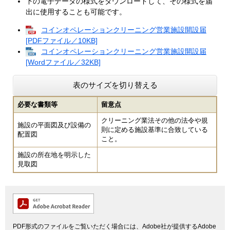
下の電子データの様式をダウンロードして、その様式を届
出に使用することも可能です。
コインオペレーションクリーニング営業施設開設届
[PDFファイル／10KB]
コインオペレーションクリーニング営業施設開設届
[Wordファイル／32KB]
表のサイズを切り替える
必要な書類等
留意点
クリーニング業法その他の法令や規
施設の平面図及び設備の
則に定める施設基準に合致している
配置図
こと。
施設の所在地を明示した
見取図
PDF形式のファイルをご覧いただく場合には、Adobe社が提供するAdobe