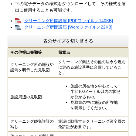
下の電子データの様式をダウンロードして、その様式を届
出に使用することも可能です。
クリーニング所開設届 [PDFファイル／140KB]
クリーニング所開設届 [Wordファイル／22KB]
表のサイズを切り替える
その他提出書類等
留意点
クリーニング業法その他の法令や規則
クリーニング所の施設や
に定める施設基準に合致しているこ
設備を明示した見取図
と。
施設の所在地を中心として
半径100メートル以内の状況
施設周辺の見取図
が分かるもの。
見取図の中に施設の所在地
を明示してください。
クリーニング師免許証の
施設に勤務するクリーニング師全員の
写し
免許証が必要です。