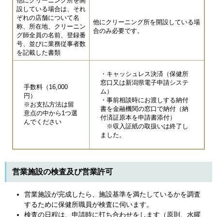
他にクリーニング所を開
設している場合は、それ
ぞれの店舗について名
他にクリーニング所を開設している場
称、所在地、クリーニン
合のみ必要です。
グ師全員の名前、登録番
号、並びに業務従事者数
を記載した書類
・キャッシュレス決済（保健所
窓口又は新潟県電子申請システ
手数料（16,000
ム）
円）
・事前相談時にお渡しする納付
※お支払方法は留
書を金融機関の窓口で納付（納
意点の中から1つ選
付済証原本を申請書添付）
んでください
※収入証紙の取扱いは終了し
ました。
営業施設の検査及び営業許可
営業施設が完成したら、施設基準を満たしているかを調査
するために保健所職員が検査に伺います。
検査の日程は、申請時に打ち合わせをします（原則、水曜