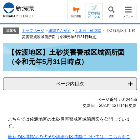
ペ
メ
ー
ニ
ジ
ュ
の
ー
先
を
トップページ
>
組織でさがす
>
土木部 砂防課
>
【佐渡地区】土砂
現在地
頭
飛
災害警戒区域箇所図（令和元年5月31日時点）
で
ば
本
す。
し
【佐渡地区】土砂災害警戒区域箇所図
文
て
（令和元年5月31日時点）
本
文
へ
ページ内目次
ページ番号：0124456
更新日：2020年12月14日更新
こちらでは佐渡地区の土砂災害警戒区域箇所図を公開していま
す。
最新の区域指定の状況や詳細な区域図については、こちらをご