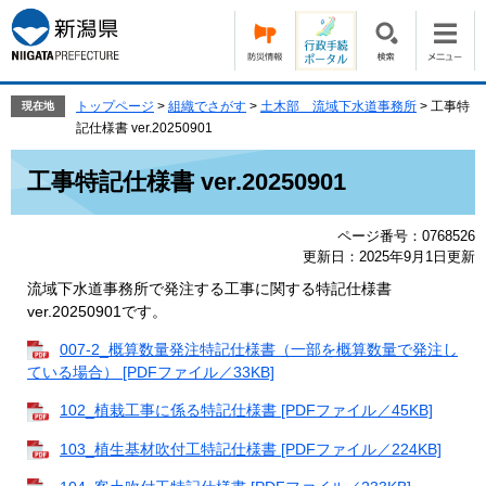
ペ
メ
ー
ニ
ジ
ュ
の
ー
先
を
トップページ
>
組織でさがす
>
土木部 流域下水道事務所
>
工事特
現在地
頭
飛
記仕様書 ver.20250901
で
ば
本
す。
し
工事特記仕様書 ver.20250901
文
て
本
ページ番号：0768526
文
更新日：2025年9月1日更新
へ
流域下水道事務所で発注する工事に関する特記仕様書
ver.20250901です。
007-2_概算数量発注特記仕様書（一部を概算数量で発注し
ている場合） [PDFファイル／33KB]
102_植栽工事に係る特記仕様書 [PDFファイル／45KB]
103_植生基材吹付工特記仕様書 [PDFファイル／224KB]