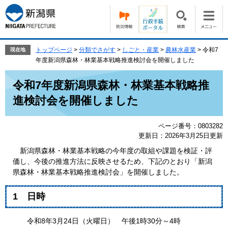
ペ
メ
ー
ニ
ジ
ュ
の
ー
先
を
トップページ
>
分類でさがす
>
しごと・産業
>
農林水産業
>
令和7
現在地
頭
飛
年度新潟県森林・林業基本戦略推進検討会を開催しました
で
ば
本
す。
し
令和7年度新潟県森林・林業基本戦略推
文
て
進検討会を開催しました
本
文
へ
ページ番号：0803282
更新日：2026年3月25日更新
新潟県森林・林業基本戦略の今年度の取組や課題を検証・評
価し、今後の推進方法に反映させるため、下記のとおり「新潟
県森林・林業基本戦略推進検討会」を開催しました。
1 日時
令和8年3月24日（火曜日） 午後1時30分～4時