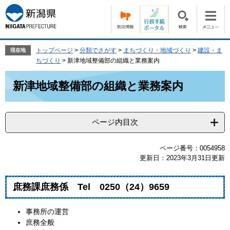
ペ
メ
ー
ニ
ジ
ュ
の
ー
先
を
トップページ
>
分類でさがす
>
まちづくり・地域づくり
>
建設・ま
現在地
頭
飛
ちづくり
>
新津地域整備部の組織と業務案内
で
ば
本
す。
し
新津地域整備部の組織と業務案内
文
て
本
文
ページ内目次
へ
ページ番号：0054958
更新日：2023年3月31日更新
庶務課庶務係 Tel 0250（24）9659
事務所の運営
庶務全般