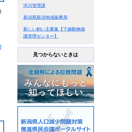
河川管理課
築
新潟県新潟地域振興局
新しい飼い主募集【下越動物保
護管理センター】
]
見つからないときは