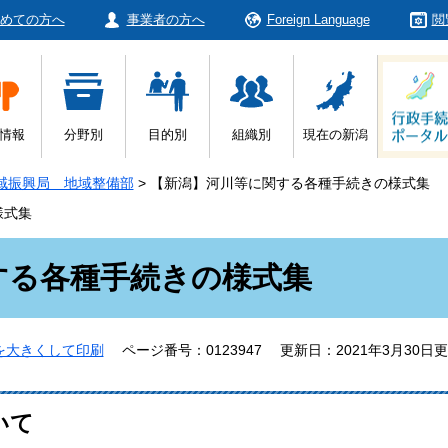
めての方へ
事業者の方へ
Foreign Language
閲
情報
分野別
目的別
組織別
現在の新潟
域振興局 地域整備部
>
【新潟】河川等に関する各種手続きの様式集
様式集
する各種手続きの様式集
を大きくして印刷
ページ番号：0123947
更新日：2021年3月30日
いて