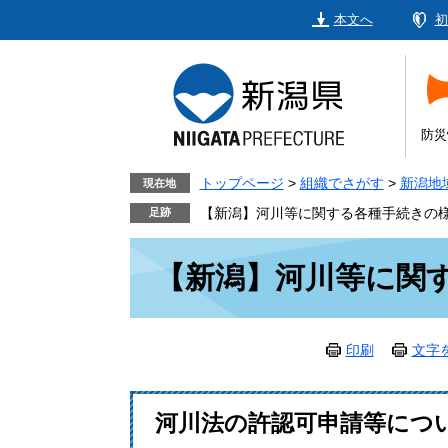
ペ
メ
本文へ
初
ー
ニ
ジ
ュ
の
ー
先
を
頭
飛
防災
で
ば
す。
し
トップページ
>
組織でさがす
>
新潟地
現在地
て
【新潟】河川等に関する各種手続きの
本
本
文
【新潟】河川等に関
文
へ
印刷
文字
河川法の許認可申請等につ