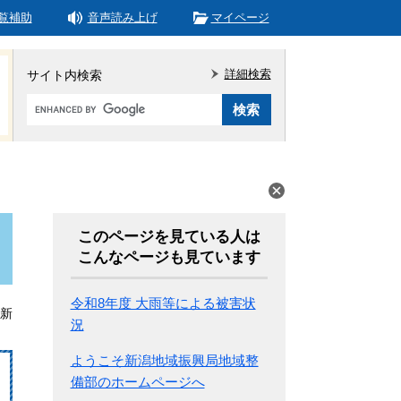
覧補助
音声読み上げ
マイページ
詳細検索
サイト内検索
Google
カ
ス
タ
ム
検
索
このページを見ている人は
こんなページも見ています
令和8年度 大雨等による被害状
更新
況
ようこそ新潟地域振興局地域整
備部のホームページへ