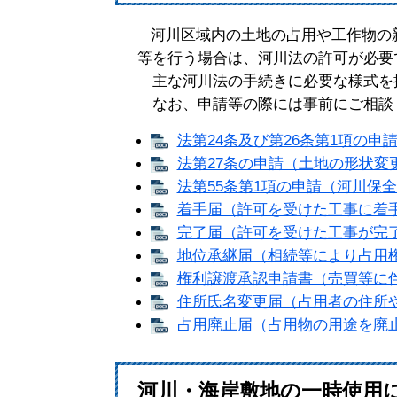
河川区域内の土地の占用や工作物の
等を行う場合は、河川法の許可が必要
主な河川法の手続きに必要な様式を
なお、申請等の際には事前にご相談
法第24条及び第26条第1項の申請
法第27条の申請（土地の形状変更） 
法第55条第1項の申請（河川保全区
着手届（許可を受けた工事に着手する
完了届（許可を受けた工事が完了した
地位承継届（相続等により占用権を
権利譲渡承認申請書（売買等に伴い
住所氏名変更届（占用者の住所や氏
占用廃止届（占用物の用途を廃止し
河川・海岸敷地の一時使用