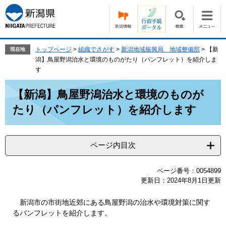
ペ
メ
ー
ニ
ジ
ュ
の
ー
先
を
トップページ
>
組織でさがす
>
新潟地域振興局 地域整備部
>
【新
現在地
頭
飛
潟】鳥屋野潟治水と環境のものがたり（パンフレット）を紹介しま
で
ば
す
す。
し
本
て
【新潟】鳥屋野潟治水と環境のものが
文
本
たり（パンフレット）を紹介します
文
へ
ページ内目次
ページ番号：0054899
更新日：2024年8月1日更新
新潟市の市街地近郊にある鳥屋野潟の治水や環境対策に関す
るパンフレットを紹介します。