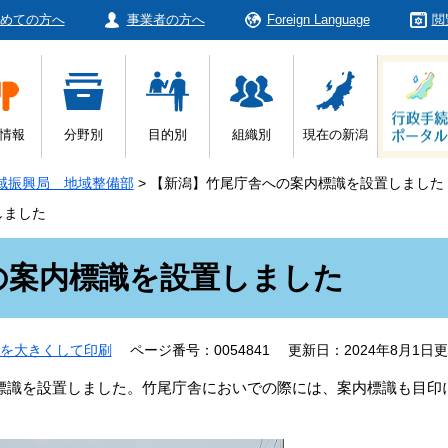
めての方へ
事業者の方へ
Foreign Language
閲
情報
分野別
目的別
組織別
現在の新潟
域振興局 地域整備部
>
【新潟】竹尾庁舎への案内標識を設置しました
しました
の案内標識を設置しました
を大きくして印刷
ページ番号：0054841
更新日：2024年8月1日
識を設置しました。竹尾庁舎においでの際には、案内標識も目印