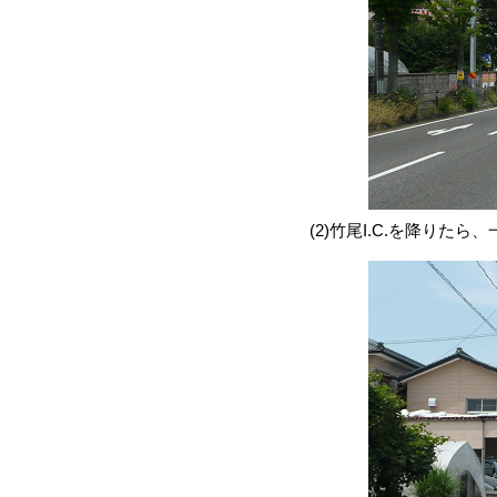
(2)竹尾I.C.を降り