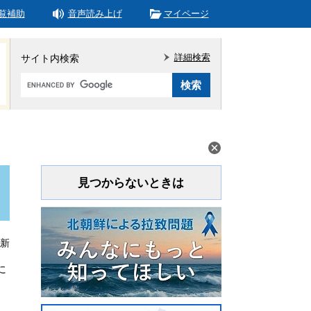
覧補助
音声読み上げ
マイページ
詳細検索
サイト内検索
Google
カ
ス
タ
ム
検
索
見つからないときは
更新
に