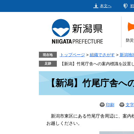
ペ
メ
本文へ
初
ー
ニ
ジ
ュ
の
ー
先
を
頭
飛
防災
で
ば
す。
し
トップページ
>
組織でさがす
>
新潟地
現在地
て
【新潟】竹尾庁舎への案内標識を設置
本
本
文
【新潟】竹尾庁舎へ
文
へ
印刷
文字
新潟市東区にある竹尾庁舎周辺に、案内標
お越しください。