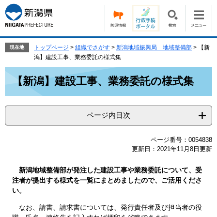
ペ
メ
ー
ニ
ジ
ュ
の
ー
先
を
トップページ
>
組織でさがす
>
新潟地域振興局 地域整備部
>
【新
現在地
頭
飛
潟】建設工事、業務委託の様式集
で
ば
本
す。
し
【新潟】建設工事、業務委託の様式集
文
て
本
文
ページ内目次
へ
ページ番号：0054838
更新日：2021年11月8日更新
新潟地域整備部が発注した建設工事や業務委託について、受
注者が提出する様式を一覧にまとめましたので、ご活用くださ
い。
なお、請書、請求書については、発行責任者及び担当者の役