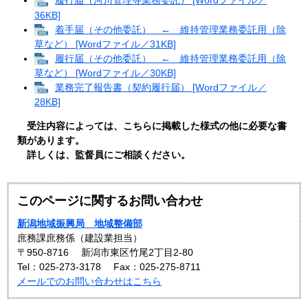
履行届（河川管理等業務委託） [Wordファイル／
36KB]
着手届（その他委託） ← 維持管理業務委託用（除
草など） [Wordファイル／31KB]
履行届（その他委託） ← 維持管理業務委託用（除
草など） [Wordファイル／30KB]
業務完了報告書（契約履行届） [Wordファイル／
28KB]
受注内容によっては、こちらに掲載した様式の他に必要な書
類があります。
詳しくは、監督員にご相談ください。
このページに関するお問い合わせ
新潟地域振興局 地域整備部
庶務課庶務係（建設業担当）
〒950-8716
新潟市東区竹尾2丁目2-80
Tel：025-273-3178
Fax：025-275-8711
メールでのお問い合わせはこちら