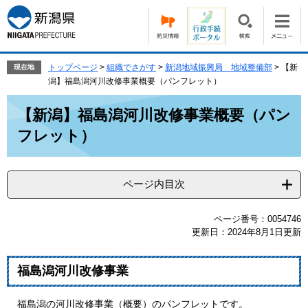
ペ
メ
ー
ニ
ジ
ュ
の
ー
先
を
トップページ
>
組織でさがす
>
新潟地域振興局 地域整備部
>
【新
現在地
頭
飛
潟】福島潟河川改修事業概要（パンフレット）
で
ば
本
す。
し
【新潟】福島潟河川改修事業概要（パン
文
て
フレット）
本
文
へ
ページ内目次
ページ番号：0054746
更新日：2024年8月1日更新
福島潟河川改修事業
福島潟の河川改修事業（概要）のパンフレットです。